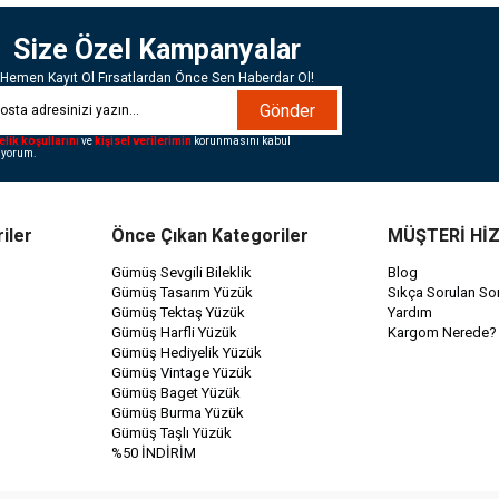
Size Özel Kampanyalar
Hemen Kayıt Ol Fırsatlardan Önce Sen Haberdar Ol!
Gönder
elik koşullarını
ve
kişisel verilerimin
korunmasını kabul
iyorum.
iler
Önce Çıkan Kategoriler
MÜŞTERİ Hİ
Gümüş Sevgili Bileklik
Blog
Gümüş Tasarım Yüzük
Sıkça Sorulan Sor
Gümüş Tektaş Yüzük
Yardım
Gümüş Harfli Yüzük
Kargom Nerede?
Gümüş Hediyelik Yüzük
Gümüş Vintage Yüzük
Gümüş Baget Yüzük
Gümüş Burma Yüzük
Gümüş Taşlı Yüzük
%50 İNDİRİM