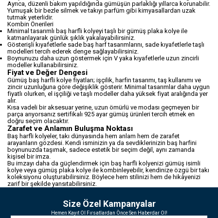
Ayrıca, düzenli bakım yapıldığında gümüşün parlaklığı yıllarca korunabilir.
Yumuşak bir bezle silmek ve takıyı parfüm gibi kimyasallardan uzak
tutmak yeterlidir.
Kombin Önerileri
Minimal tasarımlı baş harfli kolyeyi taşlı bir gümüş plaka kolye ile
katmanlayarak günlük şıklık yakalayabilirsiniz.
Gösterişli kıyafetlerle sade baş harf tasarımlarını, sade kıyafetlerle taşlı
modelleri tercih ederek denge sağlayabilirsiniz.
Boynunuzu daha uzun göstermek için V yaka kıyafetlerle uzun zincirli
modeller kullanabilirsiniz.
Fiyat ve Değer Dengesi
Gümüş baş harfli kolye fiyatları; işçilik, harfin tasarımı, taş kullanımı ve
zincir uzunluğuna göre değişiklik gösterir. Minimal tasarımlar daha uygun
fiyatlı olurken, el işçiliği ve taşlı modeller daha yüksek fiyat aralığında yer
alır.
Kısa vadeli bir aksesuar yerine, uzun ömürlü ve modası geçmeyen bir
parça arıyorsanız sertifikalı 925 ayar gümüş ürünleri tercih etmek en
doğru seçim olacaktır.
Zarafet ve Anlamın Buluşma Noktası
Baş harfli kolyeler, takı dünyasında hem anlam hem de zarafet
arayanların gözdesi. Kendi isminizin ya da sevdiklerinizin baş harfini
boynunuzda taşımak, sadece estetik bir seçim değil, aynı zamanda
kişisel bir imza.
Bu imzayı daha da güçlendirmek için baş harfli kolyenizi gümüş isimli
kolye veya gümüş plaka kolye ile kombinleyebilir, kendinize özgü bir takı
koleksiyonu oluşturabilirsiniz. Böylece hem stilinizi hem de hikâyenizi
zarif bir şekilde yansıtabilirsiniz.
Size Özel Kampanyalar
Hemen Kayıt Ol Fırsatlardan Önce Sen Haberdar Ol!