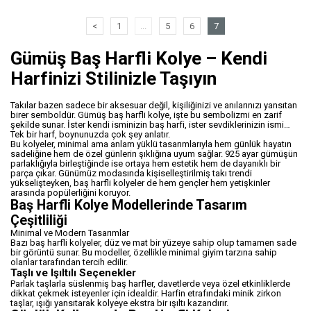
<
1
...
5
6
7
Gümüş Baş Harfli Kolye – Kendi
Harfinizi Stilinizle Taşıyın
Takılar bazen sadece bir aksesuar değil, kişiliğinizi ve anılarınızı yansıtan
birer semboldür. Gümüş baş harfli kolye, işte bu sembolizmi en zarif
şekilde sunar. İster kendi isminizin baş harfi, ister sevdiklerinizin ismi…
Tek bir harf, boynunuzda çok şey anlatır.
Bu kolyeler, minimal ama anlam yüklü tasarımlarıyla hem günlük hayatın
sadeliğine hem de özel günlerin şıklığına uyum sağlar. 925 ayar gümüşün
parlaklığıyla birleştiğinde ise ortaya hem estetik hem de dayanıklı bir
parça çıkar. Günümüz modasında kişiselleştirilmiş takı trendi
yükselişteyken, baş harfli kolyeler de hem gençler hem yetişkinler
arasında popülerliğini koruyor.
Baş Harfli Kolye Modellerinde Tasarım
Çeşitliliği
Minimal ve Modern Tasarımlar
Bazı baş harfli kolyeler, düz ve mat bir yüzeye sahip olup tamamen sade
bir görüntü sunar. Bu modeller, özellikle minimal giyim tarzına sahip
olanlar tarafından tercih edilir.
Taşlı ve Işıltılı Seçenekler
Parlak taşlarla süslenmiş baş harfler, davetlerde veya özel etkinliklerde
dikkat çekmek isteyenler için idealdir. Harfin etrafındaki minik zirkon
taşlar, ışığı yansıtarak kolyeye ekstra bir ışıltı kazandırır.