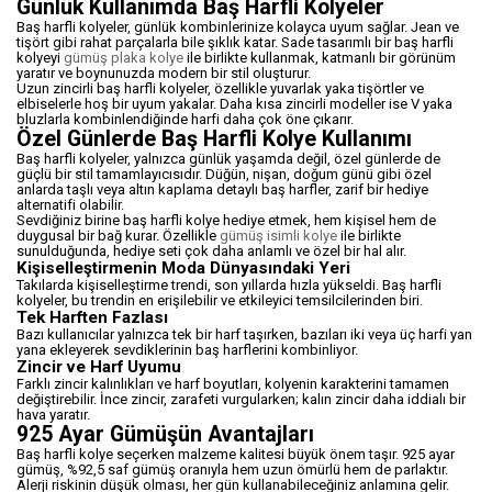
Günlük Kullanımda Baş Harfli Kolyeler
Baş harfli kolyeler, günlük kombinlerinize kolayca uyum sağlar. Jean ve
tişört gibi rahat parçalarla bile şıklık katar. Sade tasarımlı bir baş harfli
kolyeyi
gümüş plaka kolye
ile birlikte kullanmak, katmanlı bir görünüm
yaratır ve boynunuzda modern bir stil oluşturur.
Uzun zincirli baş harfli kolyeler, özellikle yuvarlak yaka tişörtler ve
elbiselerle hoş bir uyum yakalar. Daha kısa zincirli modeller ise V yaka
bluzlarla kombinlendiğinde harfi daha çok öne çıkarır.
Özel Günlerde Baş Harfli Kolye Kullanımı
Baş harfli kolyeler, yalnızca günlük yaşamda değil, özel günlerde de
güçlü bir stil tamamlayıcısıdır. Düğün, nişan, doğum günü gibi özel
anlarda taşlı veya altın kaplama detaylı baş harfler, zarif bir hediye
alternatifi olabilir.
Sevdiğiniz birine baş harfli kolye hediye etmek, hem kişisel hem de
duygusal bir bağ kurar. Özellikle
gümüş isimli kolye
ile birlikte
sunulduğunda, hediye seti çok daha anlamlı ve özel bir hal alır.
Kişiselleştirmenin Moda Dünyasındaki Yeri
Takılarda kişiselleştirme trendi, son yıllarda hızla yükseldi. Baş harfli
kolyeler, bu trendin en erişilebilir ve etkileyici temsilcilerinden biri.
Tek Harften Fazlası
Bazı kullanıcılar yalnızca tek bir harf taşırken, bazıları iki veya üç harfi yan
yana ekleyerek sevdiklerinin baş harflerini kombinliyor.
Zincir ve Harf Uyumu
Farklı zincir kalınlıkları ve harf boyutları, kolyenin karakterini tamamen
değiştirebilir. İnce zincir, zarafeti vurgularken; kalın zincir daha iddialı bir
hava yaratır.
925 Ayar Gümüşün Avantajları
Baş harfli kolye seçerken malzeme kalitesi büyük önem taşır. 925 ayar
gümüş, %92,5 saf gümüş oranıyla hem uzun ömürlü hem de parlaktır.
Alerji riskinin düşük olması, her gün kullanabileceğiniz anlamına gelir.