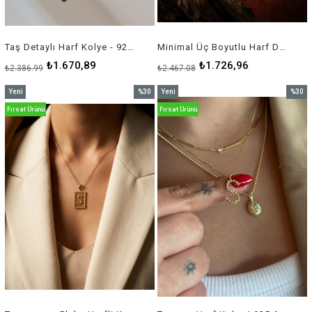
Taş Detaylı Harf Kolye - 925 Ayar Gümüş
Minimal Üç Boyutlu Harf Doğum Ayı Taşlı Kolye | 925 Gümüş
₺1.670,89
₺1.726,96
₺2.386,99
₺2.467,08
Yeni
%30
Yeni
%30
Ürün
İndirim
Ürün
İndirim
Fırsat Ürünü
Fırsat Ürünü
%30İndirim
%30İnd