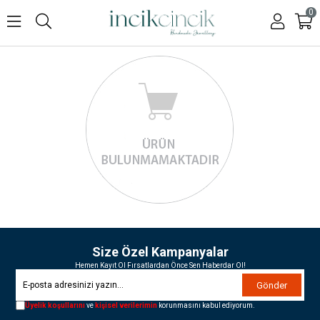
0
Size Özel Kampanyalar
Hemen Kayıt Ol Fırsatlardan Önce Sen Haberdar Ol!
Gönder
Üyelik koşullarını
ve
kişisel verilerimin
korunmasını kabul ediyorum.