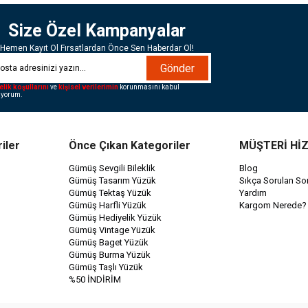
Size Özel Kampanyalar
Hemen Kayıt Ol Fırsatlardan Önce Sen Haberdar Ol!
Gönder
elik koşullarını
ve
kişisel verilerimin
korunmasını kabul
iyorum.
iler
Önce Çıkan Kategoriler
MÜŞTERİ Hİ
Gümüş Sevgili Bileklik
Blog
Gümüş Tasarım Yüzük
Sıkça Sorulan Sor
Gümüş Tektaş Yüzük
Yardım
Gümüş Harfli Yüzük
Kargom Nerede?
Gümüş Hediyelik Yüzük
Gümüş Vintage Yüzük
Gümüş Baget Yüzük
Gümüş Burma Yüzük
Gümüş Taşlı Yüzük
%50 İNDİRİM