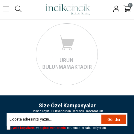
0
Size Özel Kampanyalar
Hemen Kayıt Ol Fırsatlardan Önce Sen Haberdar Ol!
Gönder
Üyelik koşullarını
ve
kişisel verilerimin
korunmasını kabul ediyorum.