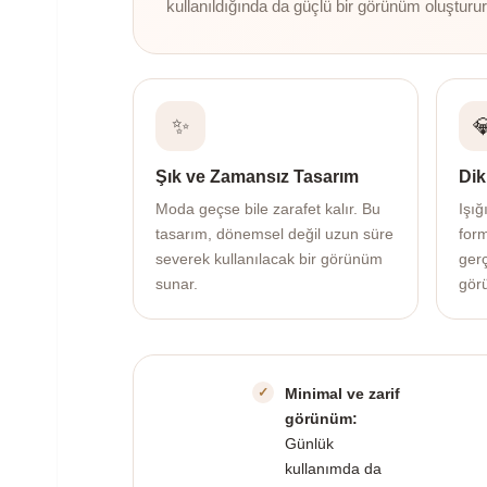
kullanıldığında da güçlü bir görünüm oluşturur
✨

Şık ve Zamansız Tasarım
Dik
Moda geçse bile zarafet kalır. Bu
Işığ
tasarım, dönemsel değil uzun süre
for
severek kullanılacak bir görünüm
gerç
sunar.
gör
Minimal ve zarif
görünüm:
Günlük
kullanımda da