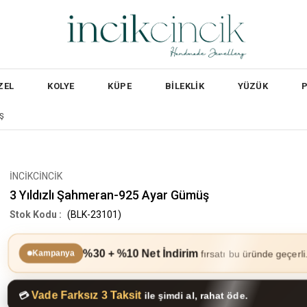
ZEL
KOLYE
KÜPE
BİLEKLİK
YÜZÜK
Ş
İNCİKCİNCİK
3 Yıldızlı Şahmeran-925 Ayar Gümüş
(BLK-23101)
%30 + %10 Net İndirim
fırsatı bu üründe geçerli
Kampanya
Vade Farksız 3 Taksit
💳
ile şimdi al, rahat öde.