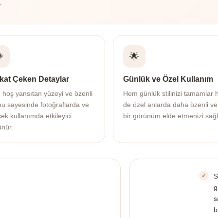
.

🌟
kat Çeken Detaylar
Günlük ve Özel Kullanım
ı hoş yansıtan yüzeyi ve özenli
Hem günlük stilinizi tamamlar
mu sayesinde fotoğraflarda ve
de özel anlarda daha özenli ve
ek kullanımda etkileyici
bir görünüm elde etmenizi sağl
ünür.
S
g
s
b