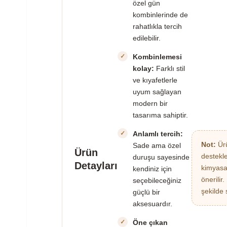
özel gün
kombinlerinde de
rahatlıkla tercih
edilebilir.
Kombinlemesi
kolay:
Farklı stil
ve kıyafetlerle
uyum sağlayan
modern bir
tasarıma sahiptir.
Anlamlı tercih:
Not:
Ürü
Sade ama özel
Ürün
destekl
duruşu sayesinde
Detayları
kimyasa
kendiniz için
önerilir
seçebileceğiniz
şekilde 
güçlü bir
aksesuardır.
Öne çıkan