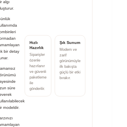
ir algı
luşturur.
ünlük
ullanımda
ombinleri
ormadan
Hızlı
Şık Sunum
amamlayan
Hazırlık
Modern ve
ık bir detay
Siparişler
zarif
unar.
özenle
görünümüyle
hazırlanır
ilk bakışta
amansız
ve güvenli
güçlü bir etki
örünümü
paketleme
bırakır.
ayesinde
ile
zun süre
gönderilir.
everek
ullanılabilecek
ir modeldir.
arzınızı
amamlayan