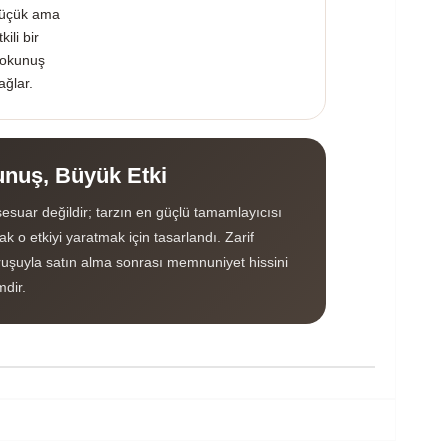
üçük ama
tkili bir
okunuş
ağlar.
nuş, Büyük Etki
esuar değildir; tarzın en güçlü tamamlayıcısı
k o etkiyi yaratmak için tasarlandı. Zarif
uşuyla satın alma sonrası memnuniyet hissini
mdir.