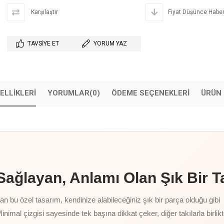
Karşılaştır
Fiyat Düşünce Haber
TAVSIYE ET
YORUM YAZ
ELLIKLERI
YORUMLAR
(0)
ÖDEME SEÇENEKLERI
ÜRÜN 
ğlayan, Anlamı Olan Şık Bir T
 bu özel tasarım, kendinize alabileceğiniz şık bir parça olduğu gibi
Minimal çizgisi sayesinde tek başına dikkat çeker, diğer takılarla birlik