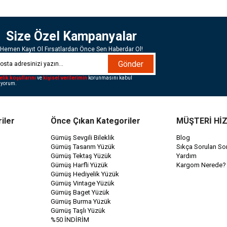
Size Özel Kampanyalar
Hemen Kayıt Ol Fırsatlardan Önce Sen Haberdar Ol!
Gönder
elik koşullarını
ve
kişisel verilerimin
korunmasını kabul
iyorum.
iler
Önce Çıkan Kategoriler
MÜŞTERİ Hİ
Gümüş Sevgili Bileklik
Blog
Gümüş Tasarım Yüzük
Sıkça Sorulan Sor
Gümüş Tektaş Yüzük
Yardım
Gümüş Harfli Yüzük
Kargom Nerede?
Gümüş Hediyelik Yüzük
Gümüş Vintage Yüzük
Gümüş Baget Yüzük
Gümüş Burma Yüzük
Gümüş Taşlı Yüzük
%50 İNDİRİM