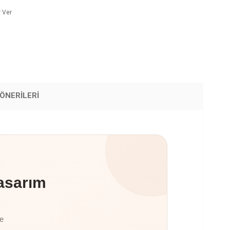
 Ver
ÖNERILERI
asarım
te