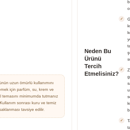
b
o
G
k
k
y
t
Neden Bu
ş
Ürünü
s
Tercih
Z
Etmelisiniz?
g
nün uzun ömürlü kullanımını
s
emek için parfüm, su, krem ve
u
l temasını minimumda tutmanız
s
. Kullanım sonrası kuru ve temiz
k
saklanması tavsiye edilir.
b
T
t