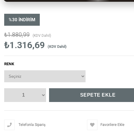
%
30
İNDIRIM
₺1.880,99
(KDV Dahil)
₺1.316,69
(KDV Dahil)
RENK
Telefonla Sipariş
Favorilere Ekle