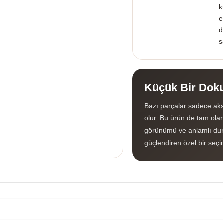
k
e
d
s
Küçük Bir Doku
Bazı parçalar sadece aks
olur. Bu ürün de tam olara
görünümü ve anlamlı dur
güçlendiren özel bir seçi