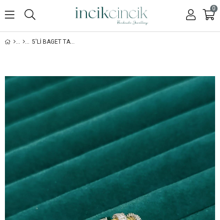
0
5'LI BAGET TAŞLI YÜZÜK - 925 AYAR GÜMÜŞ