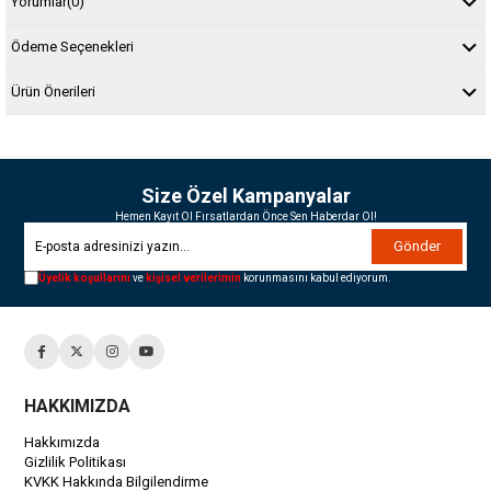
Yorumlar
(0)
Ödeme Seçenekleri
Ürün Önerileri
Size Özel Kampanyalar
Hemen Kayıt Ol Fırsatlardan Önce Sen Haberdar Ol!
Gönder
Üyelik koşullarını
ve
kişisel verilerimin
korunmasını kabul ediyorum.
HAKKIMIZDA
Hakkımızda
Gizlilik Politikası
KVKK Hakkında Bilgilendirme