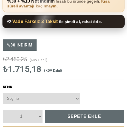
%30 + %10 Net İndirim
fırsatı bu üründe geçerli.
Kısa
süreli avantajı kaçırmayın.
Vade Farksız 3 Taksit
💳
ile şimdi al, rahat öde.
%
30
İNDIRIM
₺2.450,25
(KDV Dahil)
₺1.715,18
(KDV Dahil)
RENK