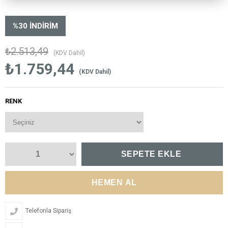
%
30
İNDIRIM
₺2.513,49
(KDV Dahil)
₺1.759,44
(KDV Dahil)
RENK
Telefonla Sipariş