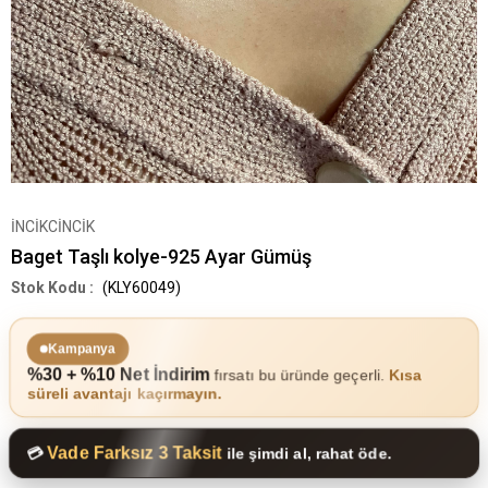
İNCİKCİNCİK
Baget Taşlı kolye-925 Ayar Gümüş
(KLY60049)
Kampanya
%30 + %10 Net İndirim
fırsatı bu üründe geçerli.
Kısa
süreli avantajı kaçırmayın.
Vade Farksız 3 Taksit
💳
ile şimdi al, rahat öde.