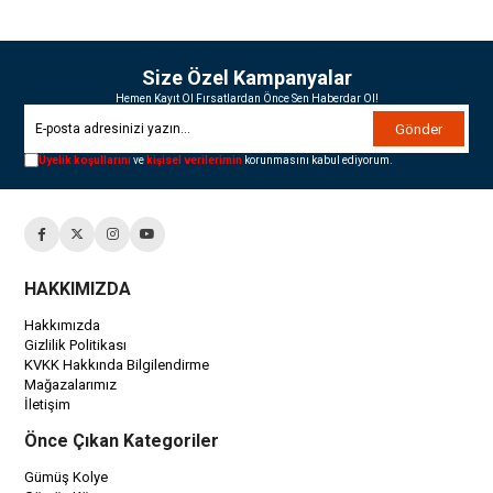
Size Özel Kampanyalar
Hemen Kayıt Ol Fırsatlardan Önce Sen Haberdar Ol!
Gönder
Üyelik koşullarını
ve
kişisel verilerimin
korunmasını kabul ediyorum.
HAKKIMIZDA
Hakkımızda
Gizlilik Politikası
KVKK Hakkında Bilgilendirme
Mağazalarımız
İletişim
Önce Çıkan Kategoriler
Gümüş Kolye