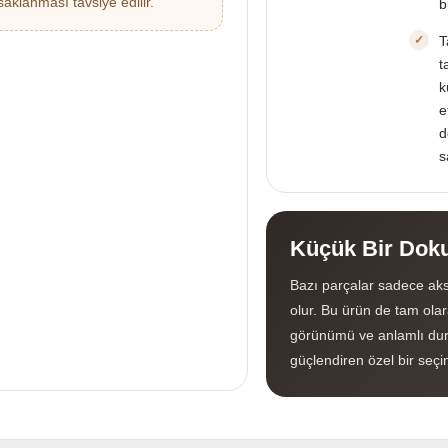
saklanması tavsiye edilir.
b
T
t
k
e
d
s
Küçük Bir Doku
Bazı parçalar sadece aks
olur. Bu ürün de tam olara
görünümü ve anlamlı dur
güçlendiren özel bir seçi