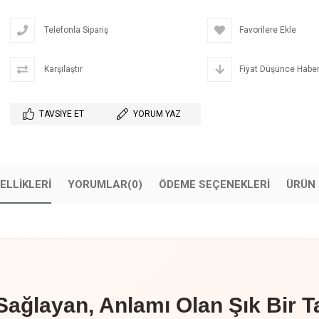
Telefonla Sipariş
Favorilere Ekle
Karşılaştır
Fiyat Düşünce Haber
TAVSIYE ET
YORUM YAZ
ELLIKLERI
YORUMLAR
(0)
ÖDEME SEÇENEKLERI
ÜRÜN 
ğlayan, Anlamı Olan Şık Bir T