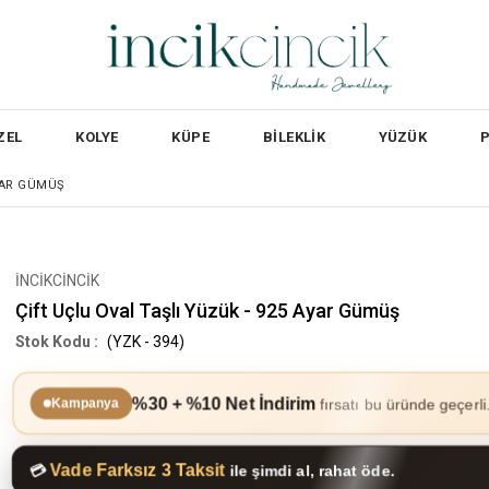
ZEL
KOLYE
KÜPE
BİLEKLİK
YÜZÜK
AYAR GÜMÜŞ
İNCİKCİNCİK
Çift Uçlu Oval Taşlı Yüzük - 925 Ayar Gümüş
(YZK - 394)
%30 + %10 Net İndirim
fırsatı bu üründe geçerli
Kampanya
Vade Farksız 3 Taksit
💳
ile şimdi al, rahat öde.