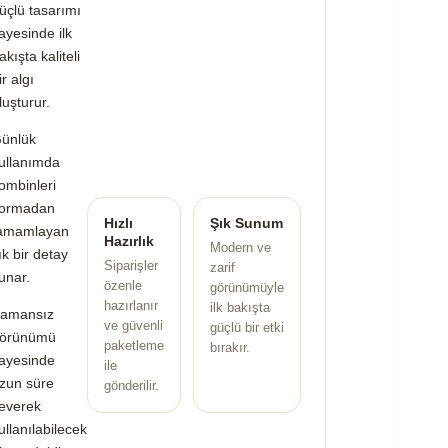
üçlü tasarımı
ayesinde ilk
akışta kaliteli
ir algı
luşturur.
ünlük
ullanımda
ombinleri
ormadan
Hızlı
Şık Sunum
amamlayan
Hazırlık
Modern ve
ık bir detay
Siparişler
zarif
unar.
özenle
görünümüyle
hazırlanır
ilk bakışta
amansız
ve güvenli
güçlü bir etki
örünümü
paketleme
bırakır.
ayesinde
ile
zun süre
gönderilir.
everek
ullanılabilecek