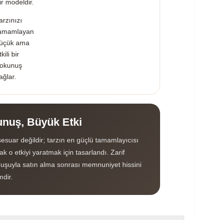
ir modeldir.
arzınızı
amamlayan
üçük ama
tkili bir
okunuş
ağlar.
nuş, Büyük Etki
esuar değildir; tarzın en güçlü tamamlayıcısı
k o etkiyi yaratmak için tasarlandı. Zarif
uşuyla satın alma sonrası memnuniyet hissini
mdir.