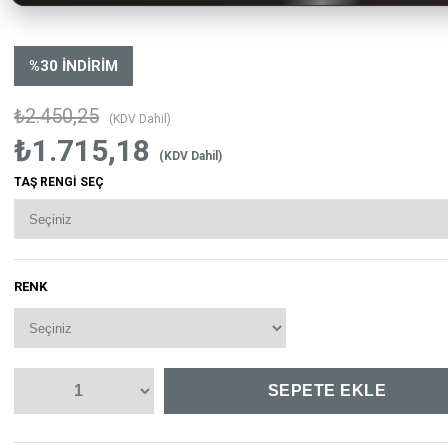
%
30
İNDIRIM
₺2.450,25
(KDV Dahil)
₺1.715,18
(KDV Dahil)
TAŞ RENGİ SEÇ
RENK