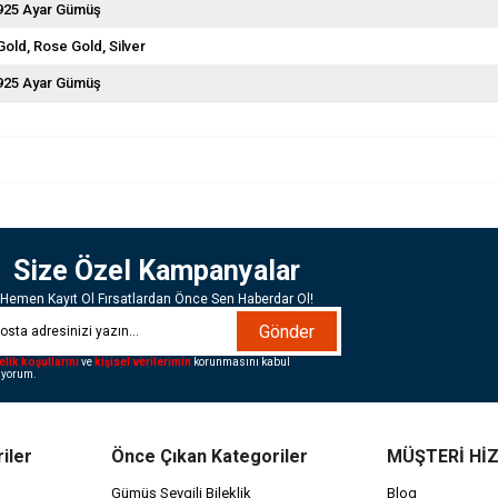
925 Ayar Gümüş
Gold
Rose Gold
Silver
925 Ayar Gümüş
Size Özel Kampanyalar
Hemen Kayıt Ol Fırsatlardan Önce Sen Haberdar Ol!
Gönder
elik koşullarını
ve
kişisel verilerimin
korunmasını kabul
iyorum.
iler
Önce Çıkan Kategoriler
MÜŞTERİ Hİ
Gümüş Sevgili Bileklik
Blog