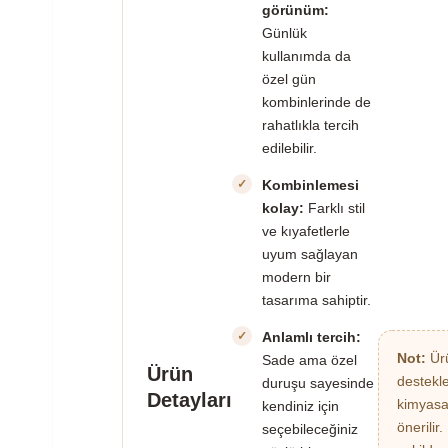
görünüm:
Günlük
kullanımda da
özel gün
kombinlerinde de
rahatlıkla tercih
edilebilir.
Kombinlemesi
kolay:
Farklı stil
ve kıyafetlerle
uyum sağlayan
modern bir
tasarıma sahiptir.
Anlamlı tercih:
Not:
Ürü
Sade ama özel
Ürün
destekl
duruşu sayesinde
Detayları
kimyasa
kendiniz için
önerilir
seçebileceğiniz