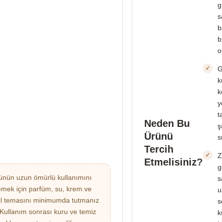
g
s
b
b
o
G
k
k
y
t
Neden Bu
ş
Ürünü
s
Tercih
Z
Etmelisiniz?
g
nün uzun ömürlü kullanımını
s
emek için parfüm, su, krem ve
u
l temasını minimumda tutmanız
s
. Kullanım sonrası kuru ve temiz
k