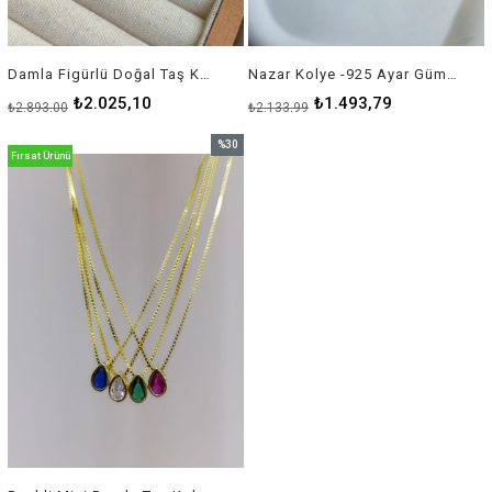
Damla Figürlü Doğal Taş Kolye - 925 Ayar Gümüş
Nazar Kolye -925 Ayar Gümüş
₺2.025,10
₺1.493,79
₺2.893,00
₺2.133,99
%30
Fırsat Ürünü
İndirim
%30İndirim