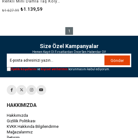
Renkli Mini Damla Taş Kolye - 925 Ayar Gümüş
₺1.139,59
₺1.627,99
1
Size Özel Kampanyalar
Hemen Kayıt Ol Fırsatlardan Önce Sen Haberdar Ol!
Gönder
Üyelik koşullarını
ve
kişisel verilerimin
korunmasını kabul ediyorum.
HAKKIMIZDA
Hakkımızda
Gizlilik Politikası
KVKK Hakkında Bilgilendirme
Mağazalarımız
İletişim