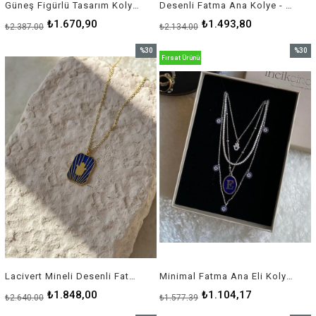
Güneş Figürlü Tasarım Kolye - 925 Ayar Gümüş
Desenli Fatma Ana Kolye - 925 Ayar Gümüş
₺1.670,90
₺1.493,80
₺2.387,00
₺2.134,00
%30
%30
Fırsat Ürünü
İndirim
İndirim
%30İndirim
%30İnd
Lacivert Mineli Desenli Fatma Ana Eli Kolye - 925 Ayar Gümüş
Minimal Fatma Ana Eli Kolye - 925 Ayar Gümüş
₺1.848,00
₺1.104,17
₺2.640,00
₺1.577,39