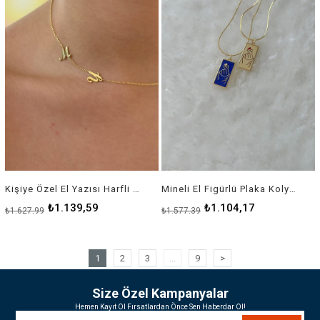
Kişiye Özel El Yazısı Harfli Kolye - 925 Ayar Gümüş
Mineli El Figürlü Plaka Kolye - 925 Ayar Gümüş
₺1.139,59
₺1.104,17
₺1.627,99
₺1.577,39
1
2
3
...
9
>
Size Özel Kampanyalar
Hemen Kayıt Ol Fırsatlardan Önce Sen Haberdar Ol!