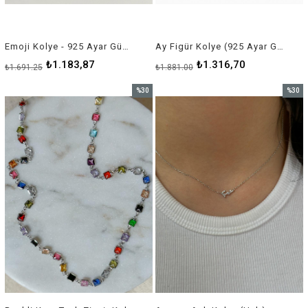
Emoji Kolye - 925 Ayar Gümüş
Ay Figür Kolye (925 Ayar Gümüş)
₺1.183,87
₺1.316,70
₺1.691,25
₺1.881,00
%30
%30
İndirim
İndirim
%30İndirim
%30İnd