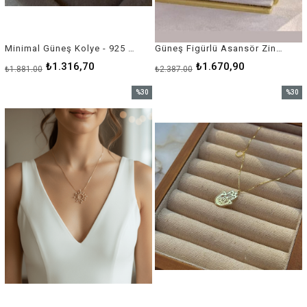
Minimal Güneş Kolye - 925 Ayar Gümüş
Güneş Figürlü Asansör Zincir Kolye - 925 Ayar Gümüş
₺1.316,70
₺1.670,90
₺1.881,00
₺2.387,00
%30
%30
İndirim
İndirim
%30İndirim
%30İnd