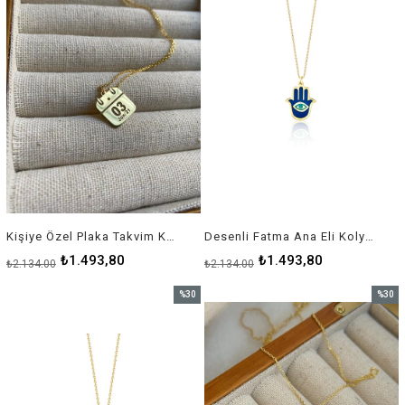
Kişiye Özel Plaka Takvim Kolye - 925 Ayar Gümüş
Desenli Fatma Ana Eli Kolye (Hamsa 1) - 925 Ayar Gümüş
₺1.493,80
₺1.493,80
₺2.134,00
₺2.134,00
%30
%30
İndirim
İndirim
%30İndirim
%30İnd