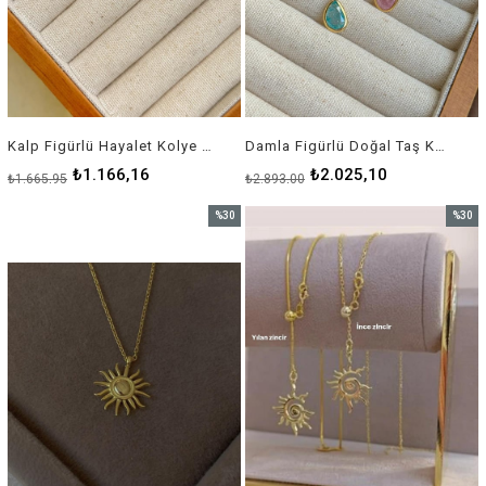
Kalp Figürlü Hayalet Kolye - 925 Ayar Gümüş
Damla Figürlü Doğal Taş Kolye - 925 Ayar Gümüş
₺1.166,16
₺2.025,10
₺1.665,95
₺2.893,00
%30
%30
İndirim
İndirim
%30İndirim
%30İnd