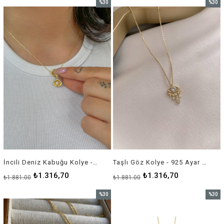
%30
%30
İndirim
İndirim
%30İndirim
%30İnd
İncili Deniz Kabuğu Kolye - 925 Ayar Gümüş
Taşlı Göz Kolye - 925 Ayar Gümüş
₺1.316,70
₺1.316,70
₺1.881,00
₺1.881,00
%30
%30
İndirim
İndirim
%30İndirim
%30İnd