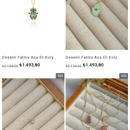
Desenli Fatma Ana Eli Kolye (Hamsa 2) - 925 Ayar Gümüş
Desenli Fatma Ana Eli Kolye (Hamsa 3) - 925 Ayar Gümüş
₺1.493,80
₺1.493,80
₺2.134,00
₺2.134,00
%30
%30
İndirim
İndirim
%30İndirim
%30İnd