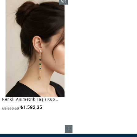
%30
İndirim
%30İndirim
Renkli Asimetrik Taşlı Küpe - 925 Ayar Gümüş
₺1.582,35
₺2.260,50
1