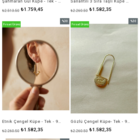
Şahmaran Gül Küpe - Tek - 925 Ayar Gümüş
Sallantılı 3 Sıra Taşlı Küpe - Çift - 925 Ayar Gümüş
₺1.759,45
₺1.582,35
₺2.513,50
₺2.260,50
%30
%30
Fırsat Ürünü
Fırsat Ürünü
İndirim
İndirim
%30İndirim
%30İnd
Etnik Çengel Küpe - Tek - 925 Ayar Gümüş
Gözlü Çengel Küpe- Tek - 925 Ayar Gümüş
₺1.582,35
₺1.582,35
₺2.260,50
₺2.260,50