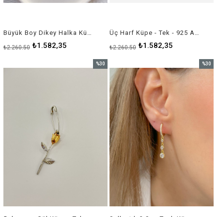
Büyük Boy Dikey Halka Küpe - Çift - 925 Ayar Gümüş
Üç Harf Küpe - Tek - 925 Ayar Gümüş
₺1.582,35
₺1.582,35
₺2.260,50
₺2.260,50
%30
%30
İndirim
İndirim
%30İndirim
%30İnd