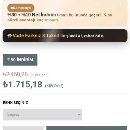
Kampanya
%30 + %10 Net İndirim
fırsatı bu üründe geçerli.
Kısa
süreli avantajı kaçırmayın.
Vade Farksız 3 Taksit
💳
ile şimdi al, rahat öde.
%
30
İNDIRIM
₺2.450,25
(KDV Dahil)
₺1.715,18
(KDV Dahil)
RENK SEÇINIZ