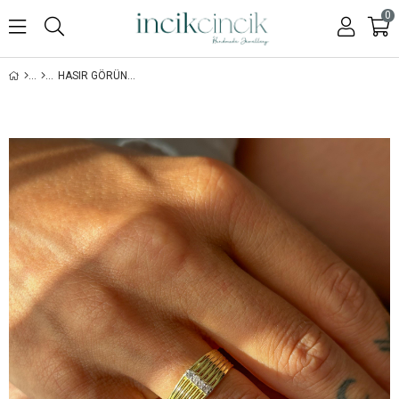
0
HASIR GÖRÜNÜMLÜ TAŞLI YÜZÜK (MODEL 1) - 925 AYAR GÜMÜŞ