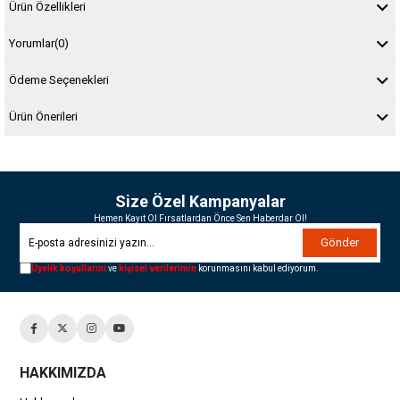
Ürün Özellikleri
Yorumlar
(0)
Ödeme Seçenekleri
Ürün Önerileri
Size Özel Kampanyalar
Hemen Kayıt Ol Fırsatlardan Önce Sen Haberdar Ol!
Gönder
Üyelik koşullarını
ve
kişisel verilerimin
korunmasını kabul ediyorum.
HAKKIMIZDA