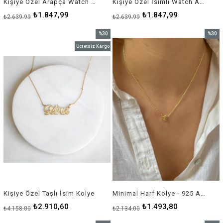
Kişiye Özel Arapça Watch Aksuar (925 Ayar Gümüş)
Kişiye Özel İsimli Watch Aksesuar (925 Ayar Gümüş)
₺1.847,99
₺1.847,99
₺2.639,99
₺2.639,99
%30
%30
İndirim
İndirim
Ücretsiz Kargo
%30İndirim
%30İnd
Kişiye Özel Taşlı İsim Kolye
Minimal Harf Kolye - 925 Ayar Gümüş
₺2.910,60
₺1.493,80
₺4.158,00
₺2.134,00