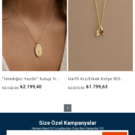
“İstediğini Yazdır” Kutup Yıldızı Plaka Kolye | 925 Ayar Gümüş
Harfli Kız/Erkek Kolye 925 Ayar Gümüş
₺2.199,40
₺1.799,63
₺3.142,00
₺2.570,90
1
Size Özel Kampanyalar
Hemen Kayıt Ol Fırsatlardan Önce Sen Haberdar Ol!