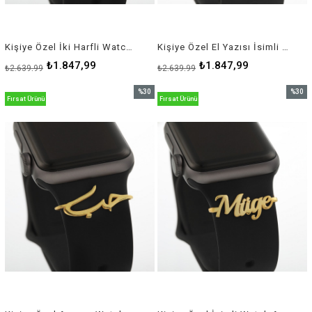
Kişiye Özel İki Harfli Watch Aksuar (925 Ayar Gümüş)
Kişiye Özel El Yazısı İsimli Watch Aksuar (925 Ayar Gümüş)
₺1.847,99
₺1.847,99
₺2.639,99
₺2.639,99
%30
%30
Fırsat Ürünü
Fırsat Ürünü
İndirim
İndirim
%30İndirim
%30İnd