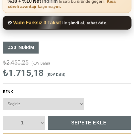
%30 + %10 Net İndirim
fırsatı bu üründe geçerli.
Kısa
süreli avantajı kaçırmayın.
Vade Farksız 3 Taksit
💳
ile şimdi al, rahat öde.
%
30
İNDIRIM
₺2.450,25
(KDV Dahil)
₺1.715,18
(KDV Dahil)
RENK