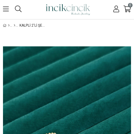
0
KALPLI 2'LI ŞERIT YÜZÜK - 925 AYAR GÜMÜŞ