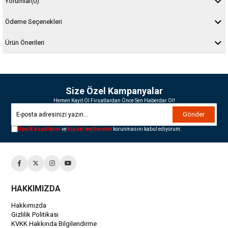
Yorumlar
(0)
Ödeme Seçenekleri
Ürün Önerileri
Size Özel Kampanyalar
Hemen Kayıt Ol Fırsatlardan Önce Sen Haberdar Ol!
Gönder
Üyelik koşullarını
ve
kişisel verilerimin
korunmasını kabul ediyorum.
HAKKIMIZDA
Hakkımızda
Gizlilik Politikası
KVKK Hakkında Bilgilendirme