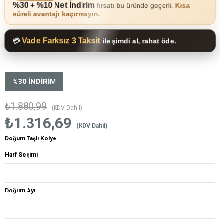
%30 + %10 Net İndirim
fırsatı bu üründe geçerli.
Kısa
süreli avantajı kaçırmayın.
Vade Farksız 3 Taksit
💳
ile şimdi al, rahat öde.
%
30
İNDIRIM
₺1.880,99
(KDV Dahil)
₺1.316,69
(KDV Dahil)
Doğum Taşlı Kolye
Harf Seçimi
Doğum Ayı