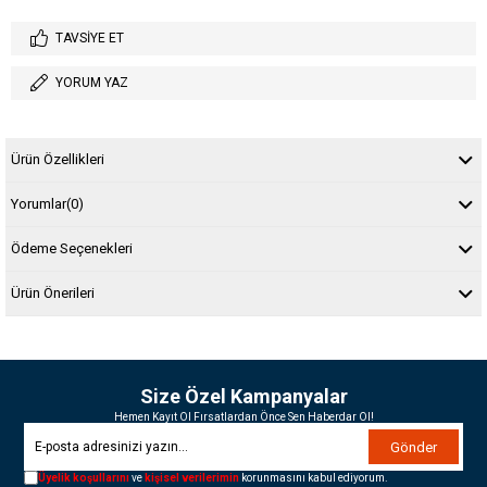
TAVSIYE ET
YORUM YAZ
Ürün Özellikleri
Yorumlar
(0)
Ödeme Seçenekleri
Ürün Önerileri
Size Özel Kampanyalar
Hemen Kayıt Ol Fırsatlardan Önce Sen Haberdar Ol!
Gönder
Üyelik koşullarını
ve
kişisel verilerimin
korunmasını kabul ediyorum.