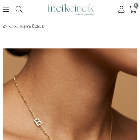
0
KIŞIYE ÖZEL DOĞUM AYI TAŞLI HARF KOLYE - 925 AYAR GÜMÜŞ