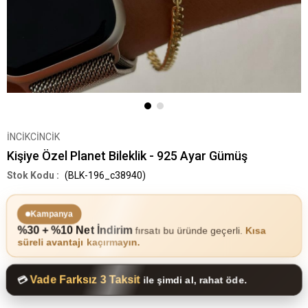
İNCİKCİNCİK
Kişiye Özel Planet Bileklik - 925 Ayar Gümüş
(BLK-196_c38940)
Kampanya
%30 + %10 Net İndirim
fırsatı bu üründe geçerli.
Kısa
süreli avantajı kaçırmayın.
Vade Farksız 3 Taksit
💳
ile şimdi al, rahat öde.