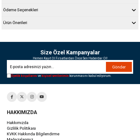
Ödeme Seçenekleri
Ürün Önerileri
Size Özel Kampanyalar
Hemen Kayıt Ol Fırsatlardan Önce Sen Haberdar Ol!
Gönder
Üyelik koşullarını
ve
kişisel verilerimin
korunmasını kabul ediyorum.
HAKKIMIZDA
Hakkımızda
Gizlilik Politikası
KVKK Hakkında Bilgilendirme
Mağazalarımız