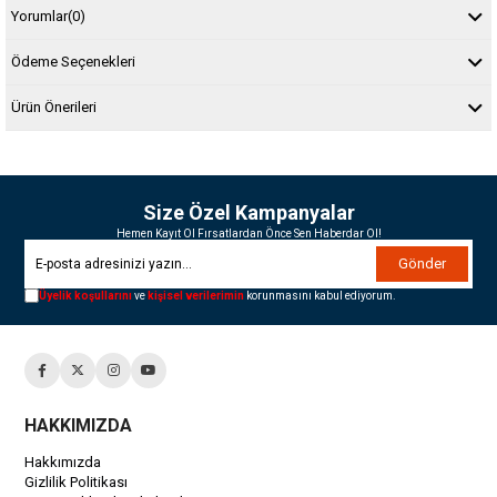
Yorumlar
(0)
Ödeme Seçenekleri
Ürün Önerileri
Size Özel Kampanyalar
Hemen Kayıt Ol Fırsatlardan Önce Sen Haberdar Ol!
Gönder
Üyelik koşullarını
ve
kişisel verilerimin
korunmasını kabul ediyorum.
HAKKIMIZDA
Hakkımızda
Gizlilik Politikası