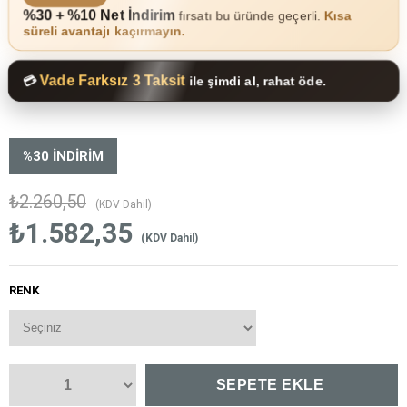
%30 + %10 Net İndirim
fırsatı bu üründe geçerli.
Kısa
süreli avantajı kaçırmayın.
Vade Farksız 3 Taksit
💳
ile şimdi al, rahat öde.
%
30
İNDIRIM
₺2.260,50
(KDV Dahil)
₺1.582,35
(KDV Dahil)
RENK