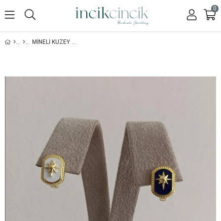
0
MINELI KUZEY YILDIZI DIKDÖRTGEN PLAKA KÜPE - 925 AYAR GÜMÜŞ