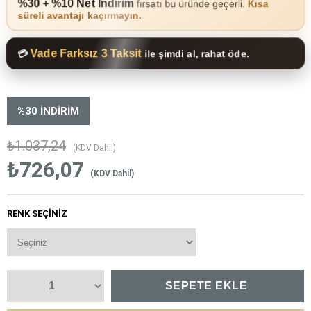
%30 + %10 Net İndirim
fırsatı bu üründe geçerli.
Kısa
süreli avantajı kaçırmayın.
Vade Farksız 3 Taksit
💳
ile şimdi al, rahat öde.
%
30
İNDIRIM
₺1.037,24
(KDV Dahil)
₺726,07
(KDV Dahil)
RENK SEÇINIZ