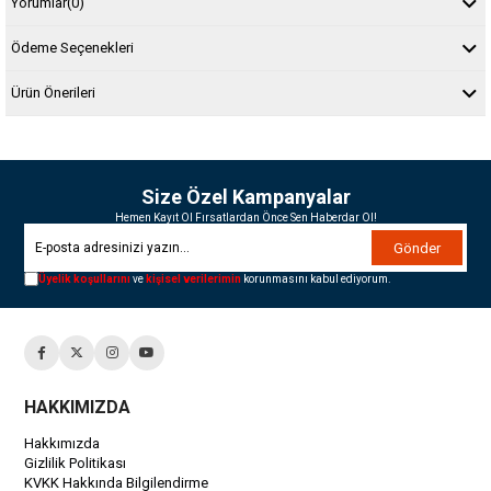
Yorumlar
(0)
Ödeme Seçenekleri
Ürün Önerileri
Size Özel Kampanyalar
Hemen Kayıt Ol Fırsatlardan Önce Sen Haberdar Ol!
Gönder
Üyelik koşullarını
ve
kişisel verilerimin
korunmasını kabul ediyorum.
HAKKIMIZDA
Hakkımızda
Gizlilik Politikası
KVKK Hakkında Bilgilendirme