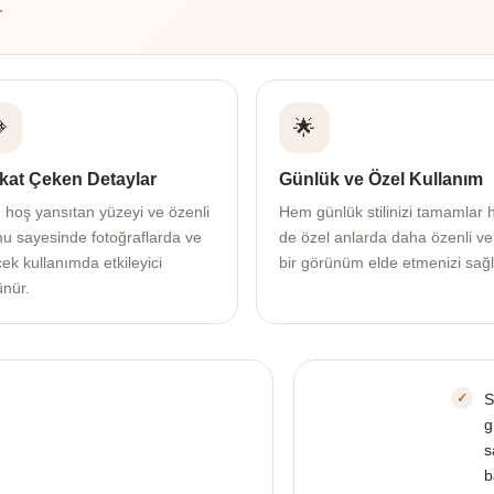
.

🌟
kat Çeken Detaylar
Günlük ve Özel Kullanım
ı hoş yansıtan yüzeyi ve özenli
Hem günlük stilinizi tamamlar
mu sayesinde fotoğraflarda ve
de özel anlarda daha özenli ve
ek kullanımda etkileyici
bir görünüm elde etmenizi sağl
ünür.
S
g
s
b