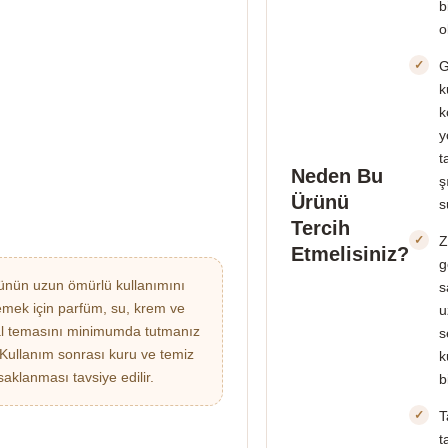
b
o
G
k
k
y
t
Neden Bu
ş
Ürünü
s
Tercih
Z
Etmelisiniz?
g
nün uzun ömürlü kullanımını
s
emek için parfüm, su, krem ve
u
l temasını minimumda tutmanız
s
. Kullanım sonrası kuru ve temiz
k
saklanması tavsiye edilir.
b
T
t