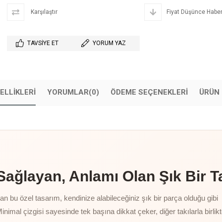
Karşılaştır
Fiyat Düşünce Haber
TAVSIYE ET
YORUM YAZ
ELLIKLERI
YORUMLAR
(0)
ÖDEME SEÇENEKLERI
ÜRÜN 
ğlayan, Anlamı Olan Şık Bir T
 bu özel tasarım, kendinize alabileceğiniz şık bir parça olduğu gibi
Minimal çizgisi sayesinde tek başına dikkat çeker, diğer takılarla birlik