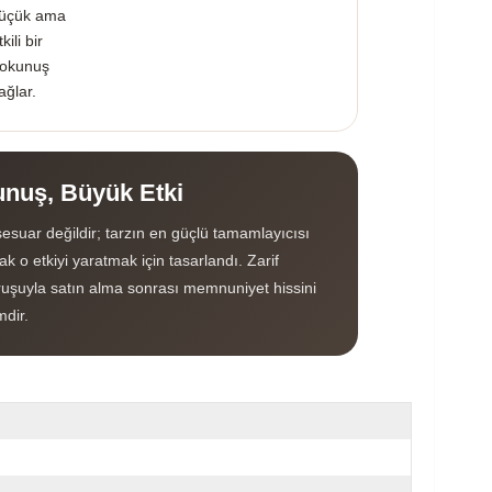
üçük ama
tkili bir
okunuş
ağlar.
nuş, Büyük Etki
esuar değildir; tarzın en güçlü tamamlayıcısı
k o etkiyi yaratmak için tasarlandı. Zarif
uşuyla satın alma sonrası memnuniyet hissini
mdir.