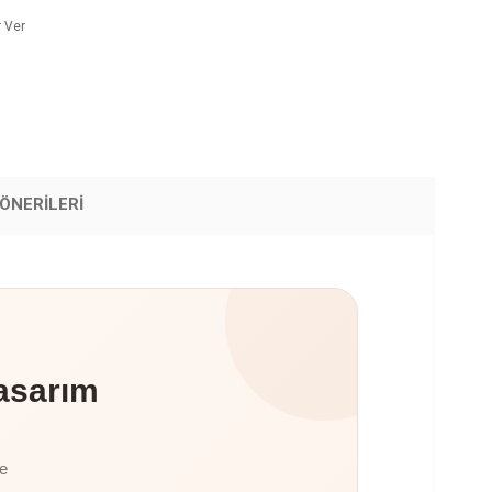
 Ver
ÖNERILERI
asarım
te