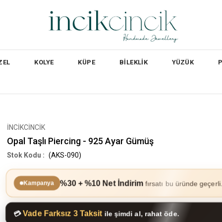
ZEL
KOLYE
KÜPE
BİLEKLİK
YÜZÜK
İNCİKCİNCİK
Opal Taşlı Piercing - 925 Ayar Gümüş
(AKS-090)
%30 + %10 Net İndirim
fırsatı bu üründe geçerli
Kampanya
Vade Farksız 3 Taksit
💳
ile şimdi al, rahat öde.