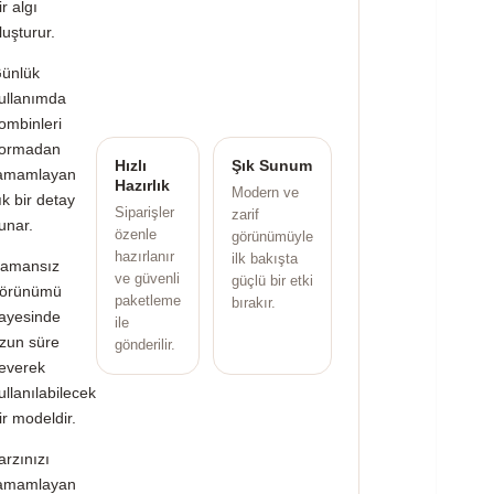
ir algı
luşturur.
ünlük
ullanımda
ombinleri
ormadan
Hızlı
Şık Sunum
amamlayan
Hazırlık
Modern ve
ık bir detay
Siparişler
zarif
unar.
özenle
görünümüyle
hazırlanır
ilk bakışta
amansız
ve güvenli
güçlü bir etki
örünümü
paketleme
bırakır.
ayesinde
ile
zun süre
gönderilir.
everek
ullanılabilecek
ir modeldir.
arzınızı
amamlayan