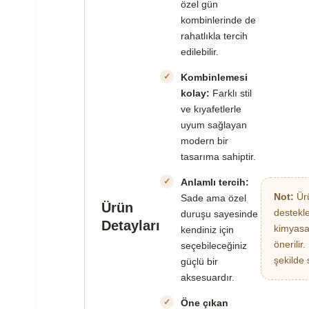
özel gün
kombinlerinde de
rahatlıkla tercih
edilebilir.
Kombinlemesi
kolay:
Farklı stil
ve kıyafetlerle
uyum sağlayan
modern bir
tasarıma sahiptir.
Anlamlı tercih:
Not:
Ürü
Sade ama özel
Ürün
destekl
duruşu sayesinde
Detayları
kimyasa
kendiniz için
önerilir
seçebileceğiniz
şekilde 
güçlü bir
aksesuardır.
Öne çıkan