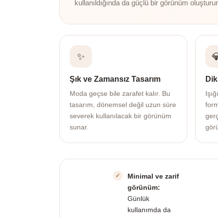
kullanıldığında da güçlü bir görünüm oluşturur
✨

Şık ve Zamansız Tasarım
Dik
Moda geçse bile zarafet kalır. Bu
Işığ
tasarım, dönemsel değil uzun süre
for
severek kullanılacak bir görünüm
gerç
sunar.
gör
Minimal ve zarif
görünüm:
Günlük
kullanımda da