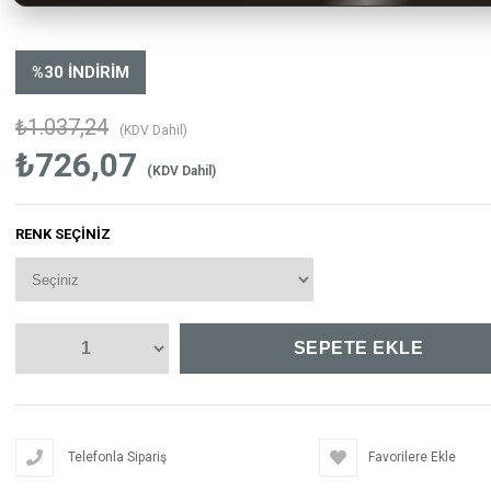
%
30
İNDIRIM
₺1.037,24
(KDV Dahil)
₺726,07
(KDV Dahil)
RENK SEÇINIZ
Telefonla Sipariş
Favorilere Ekle