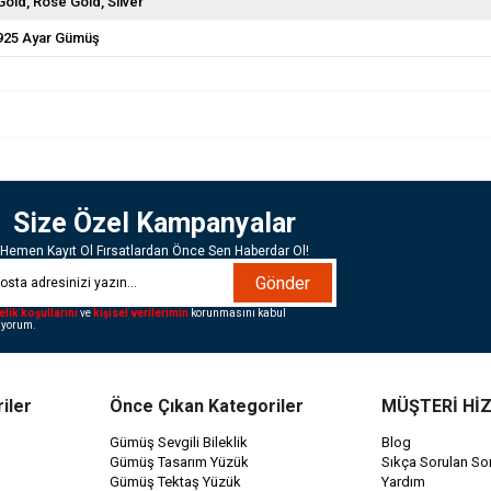
Gold
Rose Gold
Silver
925 Ayar Gümüş
Size Özel Kampanyalar
Hemen Kayıt Ol Fırsatlardan Önce Sen Haberdar Ol!
Gönder
elik koşullarını
ve
kişisel verilerimin
korunmasını kabul
iyorum.
iler
Önce Çıkan Kategoriler
MÜŞTERİ Hİ
Gümüş Sevgili Bileklik
Blog
Gümüş Tasarım Yüzük
Sıkça Sorulan Sor
Gümüş Tektaş Yüzük
Yardım