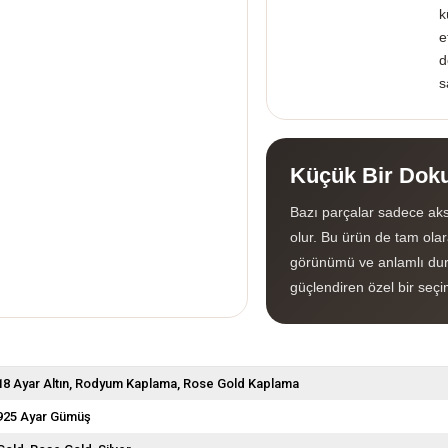
k
e
d
s
Küçük Bir Doku
Bazı parçalar sadece aks
olur. Bu ürün de tam olara
görünümü ve anlamlı dur
güçlendiren özel bir seçi
18 Ayar Altın
Rodyum Kaplama
Rose Gold Kaplama
925 Ayar Gümüş