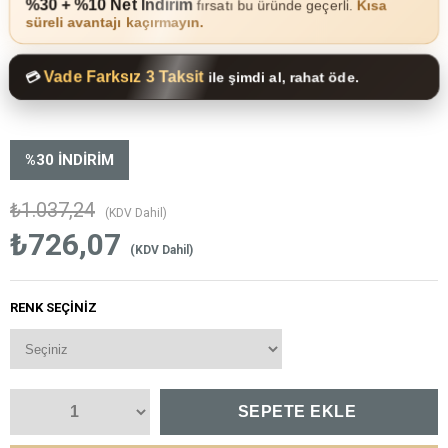
%30 + %10 Net İndirim
fırsatı bu üründe geçerli.
Kısa
süreli avantajı kaçırmayın.
Vade Farksız 3 Taksit
💳
ile şimdi al, rahat öde.
%
30
İNDIRIM
₺1.037,24
(KDV Dahil)
₺726,07
(KDV Dahil)
RENK SEÇINIZ