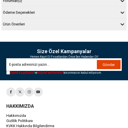
Yorumlar
(0)
Ödeme Seçenekleri
Ürün Önerileri
Size Özel Kampanyalar
Hemen Kayıt Ol Fırsatlardan Önce Sen Haberdar Ol!
Gönder
Üyelik koşullarını
ve
kişisel verilerimin
korunmasını kabul ediyorum.
HAKKIMIZDA
Hakkımızda
Gizlilik Politikası
KVKK Hakkında Bilgilendirme