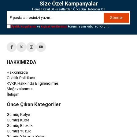
Size Özel Kampanyalar
Hemen Kayıt Ol Fırsatlardan Önce Sen Haberdar Ol!
Gönder
Üyelik koşullarını
ve
kişisel verilerimin
korunmasını kabul ediyorum.
HAKKIMIZDA
Hakkımızda
Gizlilik Politikası
KVKK Hakkında Bilgilendirme
Mağazalarımız
İletişim
Önce Çıkan Kategoriler
Gümüş Kolye
Gümüş Küpe
Gümüş Bileklik
Gümüş Yüzük
Gümüş Y Model Kolye