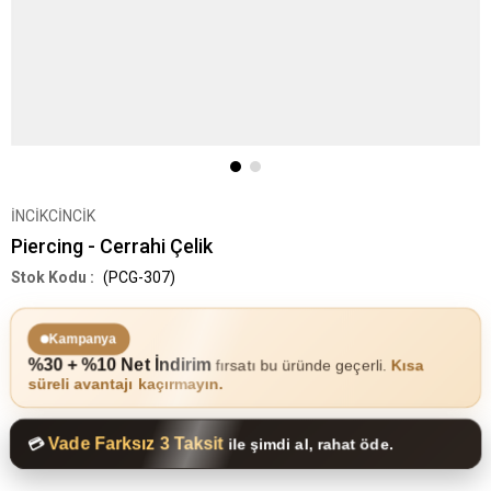
İNCİKCİNCİK
Piercing - Cerrahi Çelik
(PCG-307)
Kampanya
%30 + %10 Net İndirim
fırsatı bu üründe geçerli.
Kısa
süreli avantajı kaçırmayın.
Vade Farksız 3 Taksit
💳
ile şimdi al, rahat öde.