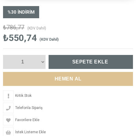
%
30
İNDIRIM
₺786,77
(KDV Dahil)
₺550,74
(KDV Dahil)
Kritik Stok
Telefonla Sipariş
Favorilere Ekle
İstek Listeme Ekle