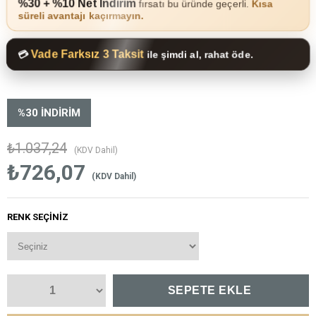
%30 + %10 Net İndirim
fırsatı bu üründe geçerli.
Kısa
süreli avantajı kaçırmayın.
Vade Farksız 3 Taksit
💳
ile şimdi al, rahat öde.
%
30
İNDIRIM
₺1.037,24
(KDV Dahil)
₺726,07
(KDV Dahil)
RENK SEÇINIZ