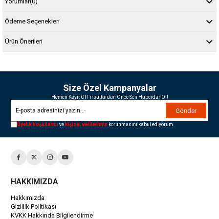
Yorumlar
(0)
Ödeme Seçenekleri
Ürün Önerileri
Size Özel Kampanyalar
Hemen Kayıt Ol Fırsatlardan Önce Sen Haberdar Ol!
Gönder
Üyelik koşullarını
ve
kişisel verilerimin
korunmasını kabul ediyorum.
HAKKIMIZDA
Hakkımızda
Gizlilik Politikası
KVKK Hakkında Bilgilendirme