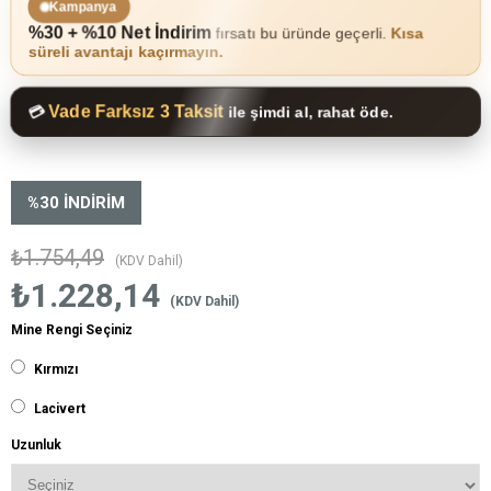
Kampanya
%30 + %10 Net İndirim
fırsatı bu üründe geçerli.
Kısa
süreli avantajı kaçırmayın.
Vade Farksız 3 Taksit
💳
ile şimdi al, rahat öde.
%
30
İNDIRIM
₺1.754,49
(KDV Dahil)
₺1.228,14
(KDV Dahil)
Mine Rengi Seçiniz
Kırmızı
Lacivert
Uzunluk