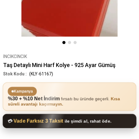
İNCİKCİNCİK
Taş Detaylı Mini Harf Kolye - 925 Ayar Gümüş
(KLY-61167)
Kampanya
%30 + %10 Net İndirim
fırsatı bu üründe geçerli.
Kısa
süreli avantajı kaçırmayın.
Vade Farksız 3 Taksit
💳
ile şimdi al, rahat öde.