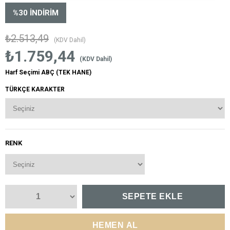
%
30
İNDIRIM
₺2.513,49
(KDV Dahil)
₺1.759,44
(KDV Dahil)
Harf Seçimi ABÇ (TEK HANE)
TÜRKÇE KARAKTER
RENK