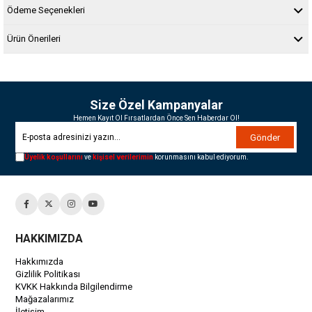
Ödeme Seçenekleri
Ürün Önerileri
Size Özel Kampanyalar
Hemen Kayıt Ol Fırsatlardan Önce Sen Haberdar Ol!
Gönder
Üyelik koşullarını
ve
kişisel verilerimin
korunmasını kabul ediyorum.
HAKKIMIZDA
Hakkımızda
Gizlilik Politikası
KVKK Hakkında Bilgilendirme
Mağazalarımız
İletişim