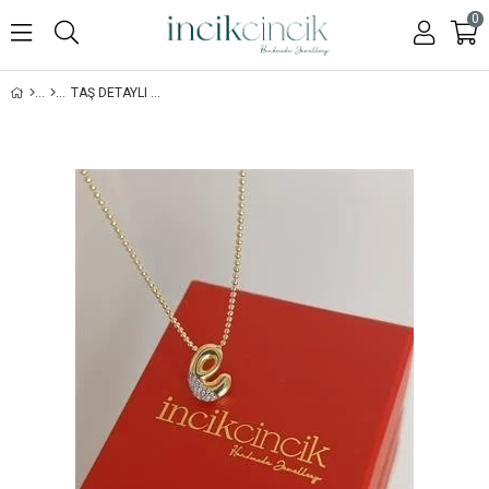
0
TAŞ DETAYLI MINI HARF KOLYE - 925 AYAR GÜMÜŞ