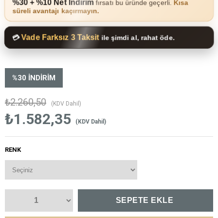
%30 + %10 Net İndirim
fırsatı bu üründe geçerli.
Kısa
süreli avantajı kaçırmayın.
Vade Farksız 3 Taksit
💳
ile şimdi al, rahat öde.
%
30
İNDIRIM
₺2.260,50
(KDV Dahil)
₺1.582,35
(KDV Dahil)
RENK