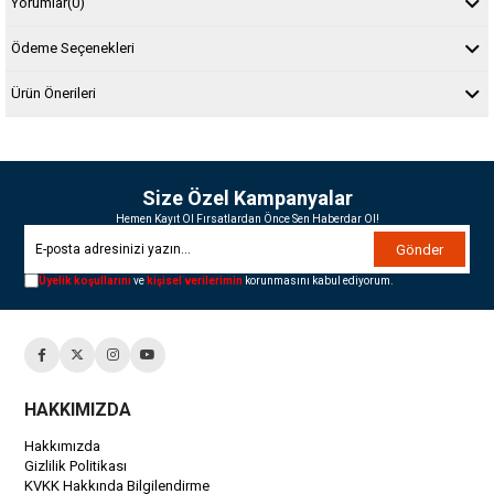
Yorumlar
(0)
Ödeme Seçenekleri
Ürün Önerileri
Size Özel Kampanyalar
Hemen Kayıt Ol Fırsatlardan Önce Sen Haberdar Ol!
Gönder
Üyelik koşullarını
ve
kişisel verilerimin
korunmasını kabul ediyorum.
HAKKIMIZDA
Hakkımızda
Gizlilik Politikası
KVKK Hakkında Bilgilendirme