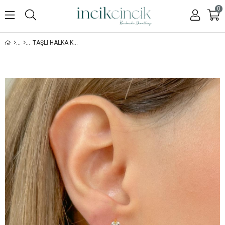
0
TAŞLI HALKA KÜPE - ÇIFT - 925 AYAR GÜMÜŞ