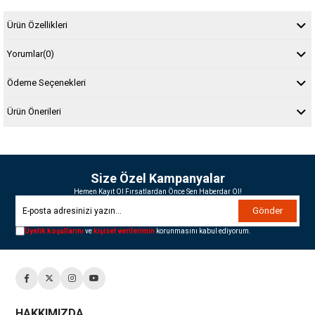
Ürün Özellikleri
Yorumlar
(0)
Ödeme Seçenekleri
Ürün Önerileri
Size Özel Kampanyalar
Hemen Kayıt Ol Fırsatlardan Önce Sen Haberdar Ol!
Gönder
Üyelik koşullarını
ve
kişisel verilerimin
korunmasını kabul ediyorum.
HAKKIMIZDA