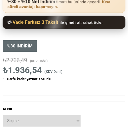
%30 + %10 Net İndirim
fırsatı bu üründe geçerli.
Kısa
süreli avantajı kaçırmayın.
Vade Farksız 3 Taksit
💳
ile şimdi al, rahat öde.
%
30
İNDIRIM
₺2.766,49
(KDV Dahil)
₺1.936,54
(KDV Dahil)
1. Harfe kadar yazınız zorunlu
RENK