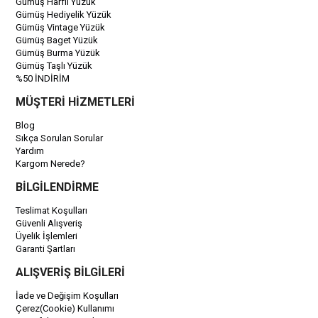
Gümüş Harfli Yüzük
Gümüş Hediyelik Yüzük
Gümüş Vintage Yüzük
Gümüş Baget Yüzük
Gümüş Burma Yüzük
Gümüş Taşlı Yüzük
%50 İNDİRİM
MÜŞTERİ HİZMETLERİ
Blog
Sıkça Sorulan Sorular
Yardım
Kargom Nerede?
BİLGİLENDİRME
Teslimat Koşulları
Güvenli Alışveriş
Üyelik İşlemleri
Garanti Şartları
ALIŞVERİŞ BİLGİLERİ
İade ve Değişim Koşulları
Çerez(Cookie) Kullanımı