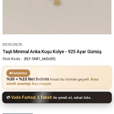
İNCİKCİNCİK
Taşlı Minimal Anka Kuşu Kolye - 925 Ayar Gümüş
(KLY-5681_bb0c00)
Kampanya
%30 + %10 Net İndirim
fırsatı bu üründe geçerli.
Kısa
süreli avantajı kaçırmayın.
Vade Farksız 3 Taksit
💳
ile şimdi al, rahat öde.