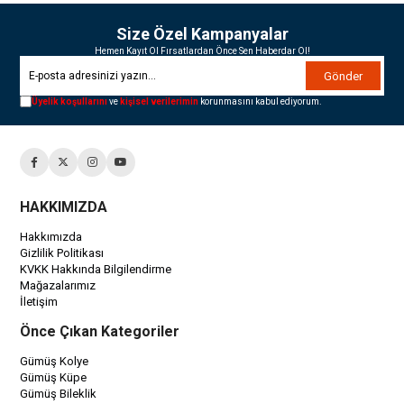
Size Özel Kampanyalar
Hemen Kayıt Ol Fırsatlardan Önce Sen Haberdar Ol!
Gönder
Üyelik koşullarını
ve
kişisel verilerimin
korunmasını kabul ediyorum.
HAKKIMIZDA
Hakkımızda
Gizlilik Politikası
KVKK Hakkında Bilgilendirme
Mağazalarımız
İletişim
Önce Çıkan Kategoriler
Gümüş Kolye
Gümüş Küpe
Gümüş Bileklik