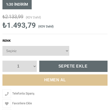
%
30
İNDIRIM
₺2.133,99
(KDV Dahil)
₺1.493,79
(KDV Dahil)
RENK
Telefonla Sipariş
Favorilere Ekle