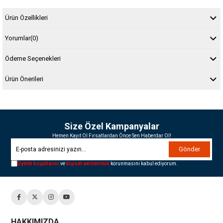
Ürün Özellikleri
Yorumlar
(0)
Ödeme Seçenekleri
Ürün Önerileri
Size Özel Kampanyalar
Hemen Kayıt Ol Fırsatlardan Önce Sen Haberdar Ol!
Gönder
Üyelik koşullarını
ve
kişisel verilerimin
korunmasını kabul ediyorum.
HAKKIMIZDA