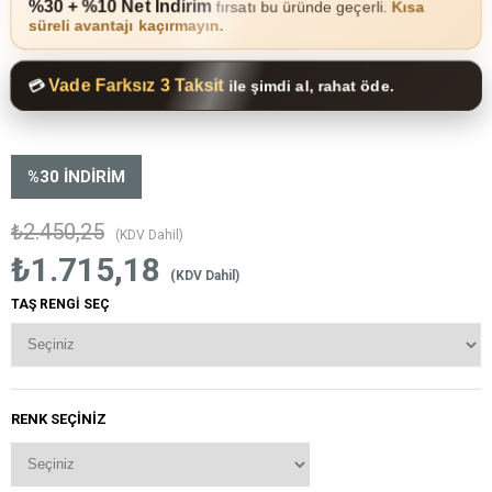
%30 + %10 Net İndirim
fırsatı bu üründe geçerli.
Kısa
süreli avantajı kaçırmayın.
Vade Farksız 3 Taksit
💳
ile şimdi al, rahat öde.
%
30
İNDIRIM
₺2.450,25
(KDV Dahil)
₺1.715,18
(KDV Dahil)
TAŞ RENGİ SEÇ
RENK SEÇINIZ