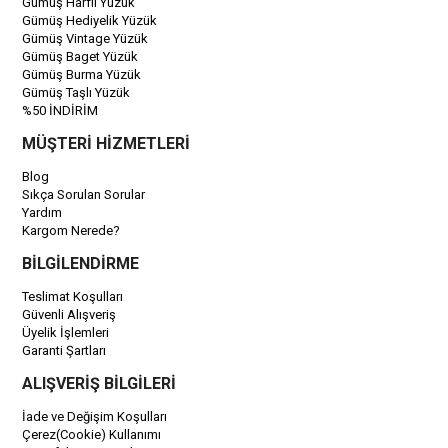
Gümüş Harfli Yüzük
Gümüş Hediyelik Yüzük
Gümüş Vintage Yüzük
Gümüş Baget Yüzük
Gümüş Burma Yüzük
Gümüş Taşlı Yüzük
%50 İNDİRİM
MÜŞTERİ HİZMETLERİ
Blog
Sıkça Sorulan Sorular
Yardım
Kargom Nerede?
BİLGİLENDİRME
Teslimat Koşulları
Güvenli Alışveriş
Üyelik İşlemleri
Garanti Şartları
ALIŞVERİŞ BİLGİLERİ
İade ve Değişim Koşulları
Çerez(Cookie) Kullanımı