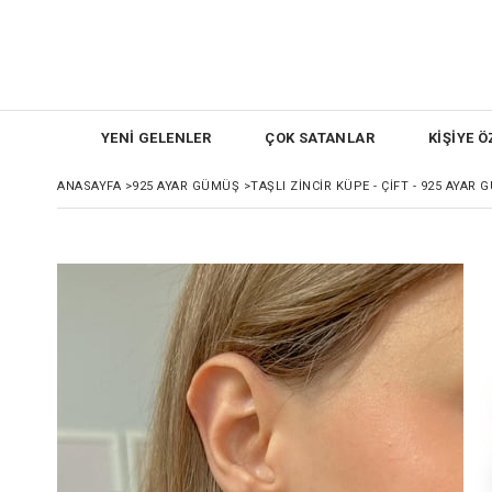
YENİ GELENLER
ÇOK SATANLAR
KİŞİYE Ö
ANASAYFA
>
925 AYAR GÜMÜŞ
>
TAŞLI ZINCIR KÜPE - ÇIFT - 925 AYAR