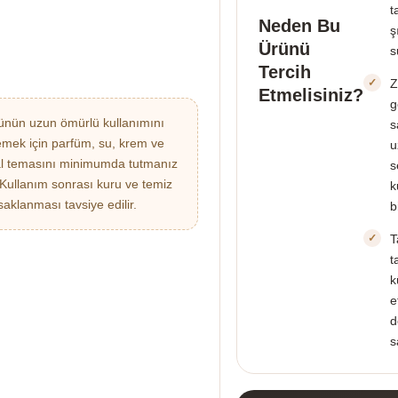
t
Neden Bu
ş
Ürünü
s
Tercih
Z
Etmelisiniz?
g
nün uzun ömürlü kullanımını
s
emek için parfüm, su, krem ve
u
l temasını minimumda tutmanız
s
. Kullanım sonrası kuru ve temiz
k
saklanması tavsiye edilir.
b
T
t
k
e
d
s