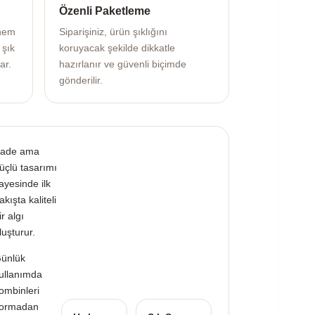
Özenli Paketleme
 hem
Siparişiniz, ürün şıklığını
 şık
koruyacak şekilde dikkatle
ar.
hazırlanır ve güvenli biçimde
gönderilir.
ade ama
üçlü tasarımı
ayesinde ilk
akışta kaliteli
ir algı
luşturur.
ünlük
ullanımda
ombinleri
ormadan