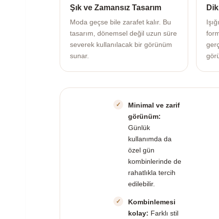
Şık ve Zamansız Tasarım
Dik
Moda geçse bile zarafet kalır. Bu
Işığ
tasarım, dönemsel değil uzun süre
for
severek kullanılacak bir görünüm
gerç
sunar.
gör
Minimal ve zarif
görünüm:
Günlük
kullanımda da
özel gün
kombinlerinde de
rahatlıkla tercih
edilebilir.
Kombinlemesi
kolay:
Farklı stil