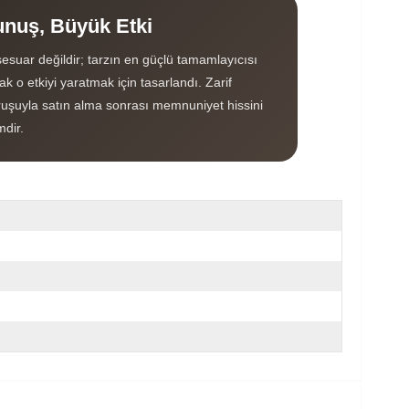
nuş, Büyük Etki
esuar değildir; tarzın en güçlü tamamlayıcısı
k o etkiyi yaratmak için tasarlandı. Zarif
uşuyla satın alma sonrası memnuniyet hissini
mdir.