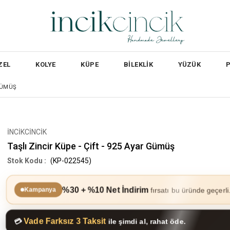
ZEL
KOLYE
KÜPE
BİLEKLİK
YÜZÜK
 GÜMÜŞ
İNCİKCİNCİK
Taşlı Zincir Küpe - Çift - 925 Ayar Gümüş
(KP-022545)
%30 + %10 Net İndirim
fırsatı bu üründe geçerli
Kampanya
Vade Farksız 3 Taksit
💳
ile şimdi al, rahat öde.