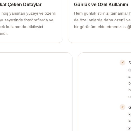
kat Çeken Detaylar
Günlük ve Özel Kullanım
ı hoş yansıtan yüzeyi ve özenli
Hem günlük stilinizi tamamlar
mu sayesinde fotoğraflarda ve
de özel anlarda daha özenli ve
ek kullanımda etkileyici
bir görünüm elde etmenizi sağl
ünür.
S
g
s
b
b
o
G
k
k
y