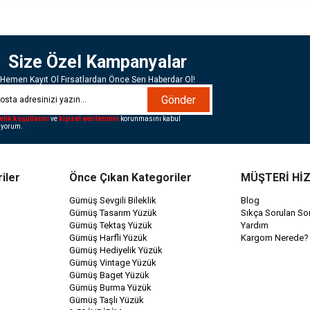
Size Özel Kampanyalar
Hemen Kayıt Ol Fırsatlardan Önce Sen Haberdar Ol!
Gönder
elik koşullarını
ve
kişisel verilerimin
korunmasını kabul
iyorum.
iler
Önce Çıkan Kategoriler
MÜŞTERİ Hİ
Gümüş Sevgili Bileklik
Blog
Gümüş Tasarım Yüzük
Sıkça Sorulan Sor
Gümüş Tektaş Yüzük
Yardım
Gümüş Harfli Yüzük
Kargom Nerede?
Gümüş Hediyelik Yüzük
Gümüş Vintage Yüzük
Gümüş Baget Yüzük
Gümüş Burma Yüzük
Gümüş Taşlı Yüzük