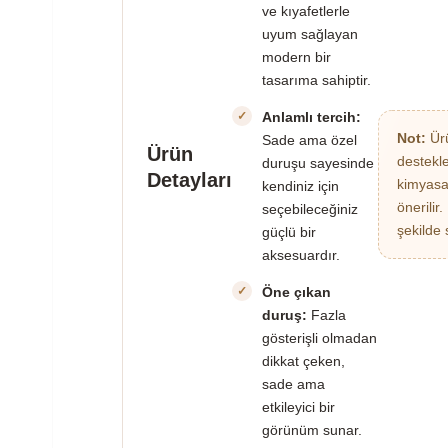
ve kıyafetlerle
uyum sağlayan
modern bir
tasarıma sahiptir.
Anlamlı tercih:
Not:
Ürü
Sade ama özel
Ürün
destekl
duruşu sayesinde
Detayları
kimyasa
kendiniz için
önerilir
seçebileceğiniz
şekilde 
güçlü bir
aksesuardır.
Öne çıkan
duruş:
Fazla
gösterişli olmadan
dikkat çeken,
sade ama
etkileyici bir
görünüm sunar.