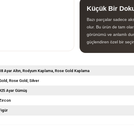
Küçük Bir Doku
Bazı parçalar sadece aks
olur. Bu ürün de tam olara
görünümü ve anlamlı dur
güçlendiren özel bir seçi
18 Ayar Altın
Rodyum Kaplama
Rose Gold Kaplama
Gold
Rose Gold
Silver
925 Ayar Gümüş
Zircon
Figür