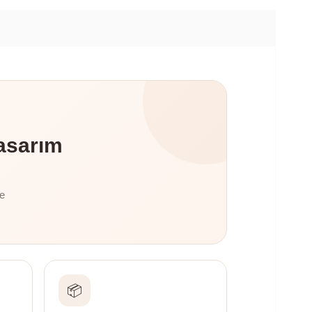
asarım
te
📦