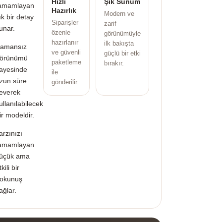
Hızlı
Şık Sunum
amamlayan
Hazırlık
Modern ve
ık bir detay
Siparişler
zarif
unar.
özenle
görünümüyle
hazırlanır
ilk bakışta
amansız
ve güvenli
güçlü bir etki
örünümü
paketleme
bırakır.
ayesinde
ile
zun süre
gönderilir.
everek
ullanılabilecek
ir modeldir.
arzınızı
amamlayan
üçük ama
tkili bir
okunuş
ağlar.