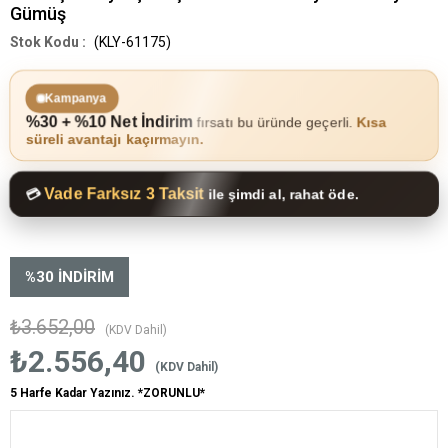
Gümüş
(KLY-61175)
Kampanya
%30 + %10 Net İndirim
fırsatı bu üründe geçerli.
Kısa
süreli avantajı kaçırmayın.
Vade Farksız 3 Taksit
💳
ile şimdi al, rahat öde.
%
30
İNDIRIM
₺3.652,00
(KDV Dahil)
₺2.556,40
(KDV Dahil)
5 Harfe Kadar Yazınız. *ZORUNLU*