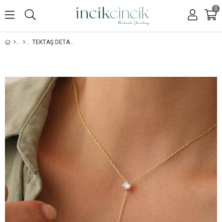
0
TEKTAŞ DETAYLI İÇI BOŞ HARFLI Y İSIM KOLYE - 925 AYAR GÜMÜŞ