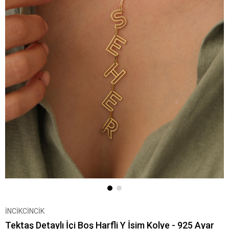
İNCİKCİNCİK
Tektaş Detaylı İçi Boş Harfli Y İsim Kolye - 925 Ayar