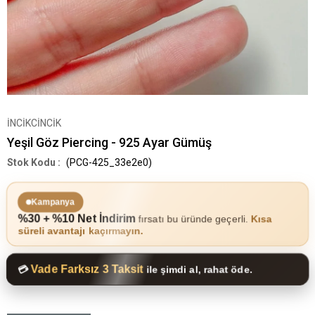
İNCİKCİNCİK
Yeşil Göz Piercing - 925 Ayar Gümüş
(PCG-425_33e2e0)
Kampanya
%30 + %10 Net İndirim
fırsatı bu üründe geçerli.
Kısa
süreli avantajı kaçırmayın.
Vade Farksız 3 Taksit
💳
ile şimdi al, rahat öde.