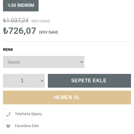
%
30
İNDIRIM
₺1.037,24
(KDV Dahil)
₺726,07
(KDV Dahil)
RENK
Telefonla Sipariş
Favorilere Ekle