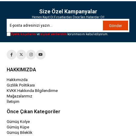
Size Özel Kampanyalar
Hemen Kayıt Ol Fırsatlardan Önce Sen Haberdar Ol!
Gönder
Üyelik koşullarını
ve
kişisel verilerimin
korunmasını kabul ediyorum.
HAKKIMIZDA
Hakkımızda
Gizlilik Politikası
KVKK Hakkında Bilgilendirme
Mağazalarımız
İletişim
Önce Çıkan Kategoriler
Gümüş Kolye
Gümüş Küpe
Gümüş Bileklik