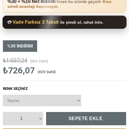
%30 + %10 Net İndirim
fırsatı bu üründe geçerli.
Kısa
süreli avantajı kaçırmayın.
Vade Farksız 3 Taksit
💳
ile şimdi al, rahat öde.
%
30
İNDIRIM
₺1.037,24
(KDV Dahil)
₺726,07
(KDV Dahil)
RENK SEÇINIZ