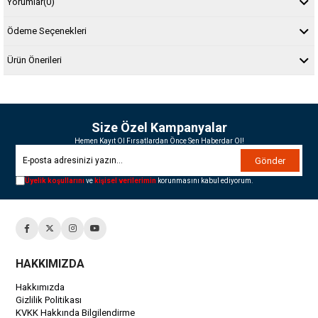
Yorumlar
(0)
Ödeme Seçenekleri
Ürün Önerileri
Size Özel Kampanyalar
Hemen Kayıt Ol Fırsatlardan Önce Sen Haberdar Ol!
Gönder
Üyelik koşullarını
ve
kişisel verilerimin
korunmasını kabul ediyorum.
HAKKIMIZDA
Hakkımızda
Gizlilik Politikası
KVKK Hakkında Bilgilendirme