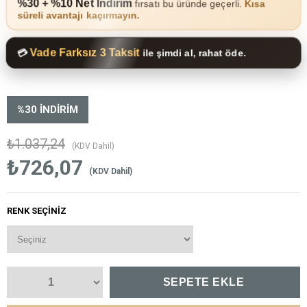
%30 + %10 Net İndirim
fırsatı bu üründe geçerli.
Kısa
süreli avantajı kaçırmayın.
Vade Farksız 3 Taksit
💳
ile şimdi al, rahat öde.
%
30
İNDIRIM
₺1.037,24
(KDV Dahil)
₺726,07
(KDV Dahil)
RENK SEÇINIZ