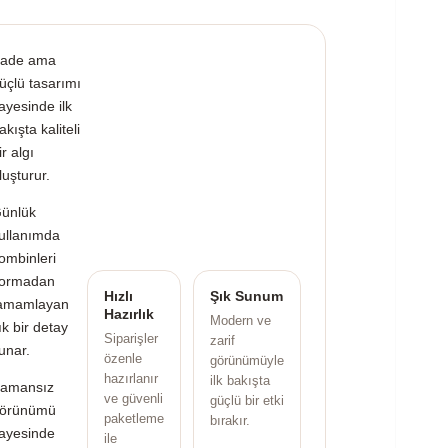
ade ama
üçlü tasarımı
ayesinde ilk
akışta kaliteli
ir algı
luşturur.
ünlük
ullanımda
ombinleri
ormadan
Hızlı
Şık Sunum
amamlayan
Hazırlık
Modern ve
ık bir detay
Siparişler
zarif
unar.
özenle
görünümüyle
hazırlanır
ilk bakışta
amansız
ve güvenli
güçlü bir etki
örünümü
paketleme
bırakır.
ayesinde
ile