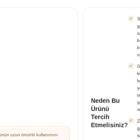
S
g
s
b
b
o
G
k
k
y
t
Neden Bu
ş
Ürünü
s
Tercih
Z
Etmelisiniz?
g
nün uzun ömürlü kullanımını
s