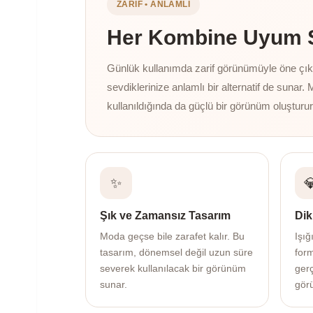
ZARIF • ANLAMLI
Her Kombine Uyum Sa
Günlük kullanımda zarif görünümüyle öne çıkan
sevdiklerinize anlamlı bir alternatif de sunar. 
kullanıldığında da güçlü bir görünüm oluşturur
✨

Şık ve Zamansız Tasarım
Dik
Moda geçse bile zarafet kalır. Bu
Işığ
tasarım, dönemsel değil uzun süre
for
severek kullanılacak bir görünüm
gerç
sunar.
gör