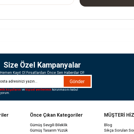
Size Özel Kampanyalar
Hemen Kayıt Ol Fırsatlardan Önce Sen Haberdar Ol!
Gönder
elik koşullarını
ve
kişisel verilerimin
korunmasını kabul
iyorum.
iler
Önce Çıkan Kategoriler
MÜŞTERİ Hİ
Gümüş Sevgili Bileklik
Blog
Gümüş Tasarım Yüzük
Sıkça Sorulan Sor