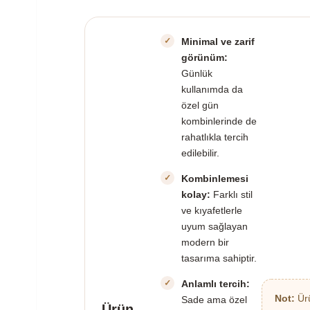
Minimal ve zarif
görünüm:
Günlük
kullanımda da
özel gün
kombinlerinde de
rahatlıkla tercih
edilebilir.
Kombinlemesi
kolay:
Farklı stil
ve kıyafetlerle
uyum sağlayan
modern bir
tasarıma sahiptir.
Anlamlı tercih:
Not:
Ürü
Sade ama özel
Ürün