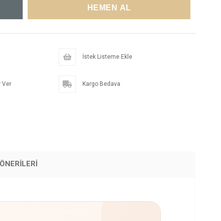
İstek Listeme Ekle
 Ver
Kargo Bedava
ÖNERILERI