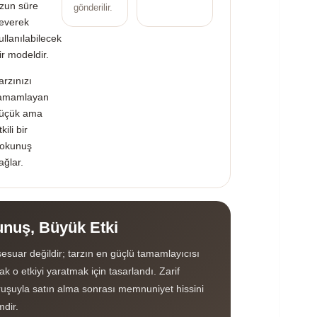
zun süre
gönderilir.
everek
ullanılabilecek
ir modeldir.
arzınızı
amamlayan
üçük ama
tkili bir
okunuş
ağlar.
nuş, Büyük Etki
esuar değildir; tarzın en güçlü tamamlayıcısı
k o etkiyi yaratmak için tasarlandı. Zarif
uşuyla satın alma sonrası memnuniyet hissini
mdir.