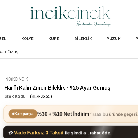
ZEL
KOLYE
KÜPE
BİLEKLİK
YÜZÜK
AYAR GÜMÜŞ
İNCİKCİNCİK
Harfli Kalın Zincir Bileklik - 925 Ayar Gümüş
(BLK-2255)
%30 + %10 Net İndirim
fırsatı bu üründe geçerli
Kampanya
Vade Farksız 3 Taksit
💳
ile şimdi al, rahat öde.