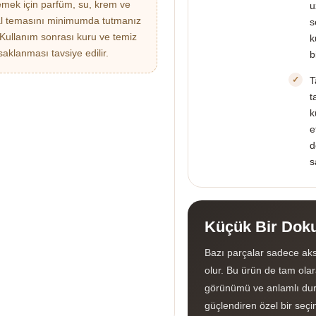
emek için parfüm, su, krem ve
u
l temasını minimumda tutmanız
s
. Kullanım sonrası kuru ve temiz
k
saklanması tavsiye edilir.
b
T
t
k
e
d
s
Küçük Bir Doku
Bazı parçalar sadece aks
olur. Bu ürün de tam olara
görünümü ve anlamlı dur
güçlendiren özel bir seçi