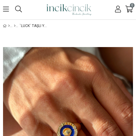
0
`LUCK` TAŞLI YÜZÜK - 925 AYAR GÜMÜŞ