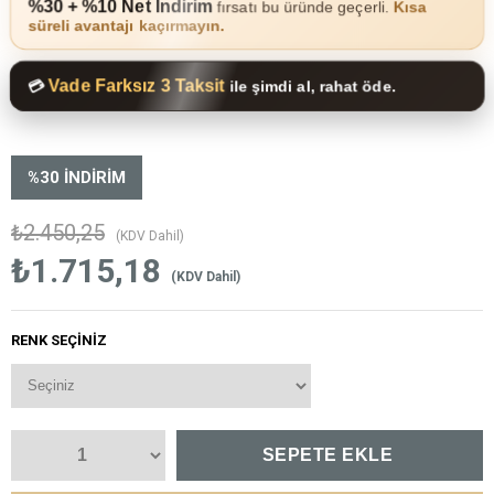
%30 + %10 Net İndirim
fırsatı bu üründe geçerli.
Kısa
süreli avantajı kaçırmayın.
Vade Farksız 3 Taksit
💳
ile şimdi al, rahat öde.
%
30
İNDIRIM
₺2.450,25
(KDV Dahil)
₺1.715,18
(KDV Dahil)
RENK SEÇINIZ