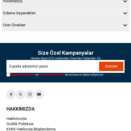
Yorumlar
(0)
Ödeme Seçenekleri
Ürün Önerileri
Size Özel Kampanyalar
Hemen Kayıt Ol Fırsatlardan Önce Sen Haberdar Ol!
Gönder
Üyelik koşullarını
ve
kişisel verilerimin
korunmasını kabul ediyorum.
HAKKIMIZDA
Hakkımızda
Gizlilik Politikası
KVKK Hakkında Bilgilendirme