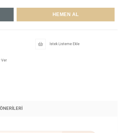
İstek Listeme Ekle
 Ver
ÖNERILERI