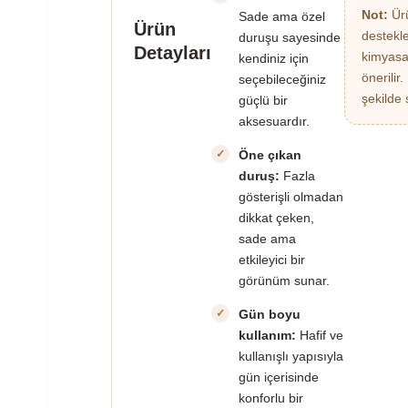
Not:
Ürü
Sade ama özel
Ürün
destekl
duruşu sayesinde
Detayları
kimyasa
kendiniz için
önerilir
seçebileceğiniz
şekilde 
güçlü bir
aksesuardır.
Öne çıkan
duruş:
Fazla
gösterişli olmadan
dikkat çeken,
sade ama
etkileyici bir
görünüm sunar.
Gün boyu
kullanım:
Hafif ve
kullanışlı yapısıyla
gün içerisinde
konforlu bir