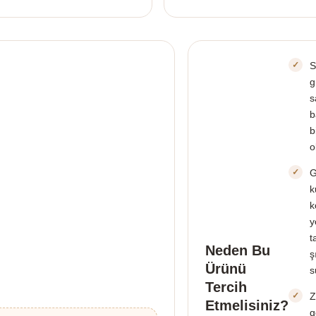
S
g
s
b
b
o
G
k
k
y
t
Neden Bu
ş
Ürünü
s
Tercih
Z
Etmelisiniz?
g