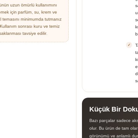
nün uzun ömürlü kullanımını
s
emek için parfüm, su, krem ve
u
l temasını minimumda tutmanız
s
. Kullanım sonrası kuru ve temiz
k
saklanması tavsiye edilir.
b
T
t
k
e
d
s
Küçük Bir Doku
Bazı parçalar sadece aks
olur. Bu ürün de tam olara
görünümü ve anlamlı dur