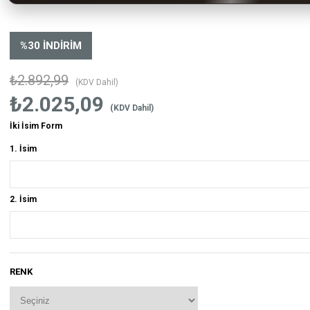
%
30
İNDIRIM
₺2.892,99
(KDV Dahil)
₺2.025,09
(KDV Dahil)
İki İsim Form
1. İsim
2. İsim
RENK