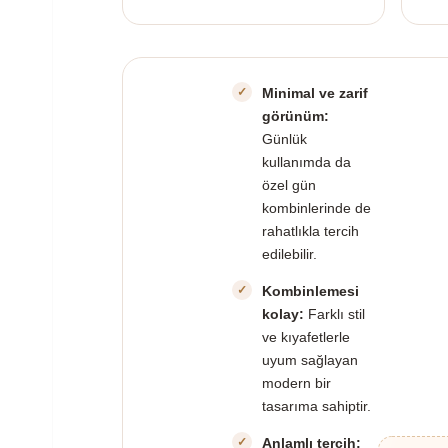
Minimal ve zarif
görünüm:
Günlük
kullanımda da
özel gün
kombinlerinde de
rahatlıkla tercih
edilebilir.
Kombinlemesi
kolay:
Farklı stil
ve kıyafetlerle
uyum sağlayan
modern bir
tasarıma sahiptir.
Anlamlı tercih: