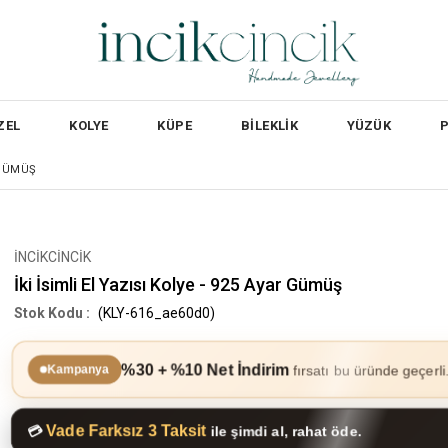
ZEL
KOLYE
KÜPE
BİLEKLİK
YÜZÜK
R GÜMÜŞ
İNCİKCİNCİK
İki İsimli El Yazısı Kolye - 925 Ayar Gümüş
(KLY-616_ae60d0)
%30 + %10 Net İndirim
fırsatı bu üründe geçerli
Kampanya
Vade Farksız 3 Taksit
💳
ile şimdi al, rahat öde.