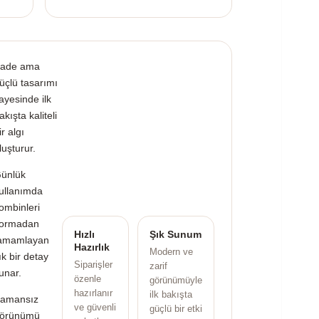
ade ama
üçlü tasarımı
ayesinde ilk
akışta kaliteli
ir algı
luşturur.
ünlük
ullanımda
ombinleri
ormadan
Hızlı
Şık Sunum
amamlayan
Hazırlık
Modern ve
ık bir detay
Siparişler
zarif
unar.
özenle
görünümüyle
hazırlanır
ilk bakışta
amansız
ve güvenli
güçlü bir etki
örünümü