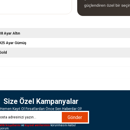
güçlendiren özel bir seçi
18 Ayar Altın
925 Ayar Gümüş
Gold
Size Özel Kampanyalar
Hemen Kayıt Ol Fırsatlardan Önce Sen Haberdar Ol!
Gönder
elik koşullarını
ve
kişisel verilerimin
korunmasını kabul
iyorum.