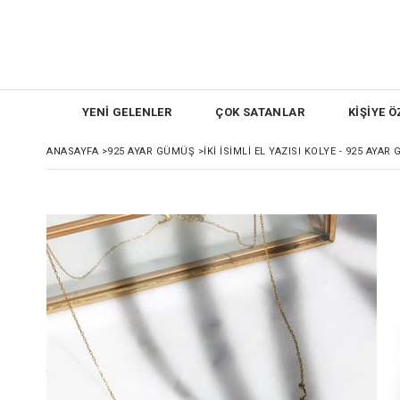
YENİ GELENLER
ÇOK SATANLAR
KİŞİYE Ö
ANASAYFA
>
925 AYAR GÜMÜŞ
>
İKI İSIMLI EL YAZISI KOLYE - 925 AYA