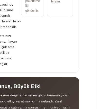
paketleme
bırakır.
ayesinde
ile
zun süre
gönderilir.
everek
ullanılabilecek
ir modeldir.
arzınızı
amamlayan
üçük ama
tkili bir
okunuş
ağlar.
nuş, Büyük Etki
esuar değildir; tarzın en güçlü tamamlayıcısı
k o etkiyi yaratmak için tasarlandı. Zarif
uşuyla satın alma sonrası memnuniyet hissini