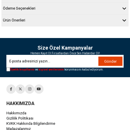
Ödeme Seçenekleri
Ürün Önerileri
Size Özel Kampanyalar
Hemen Kayıt Ol Fırsatlardan Önce Sen Haberdar Ol!
Gönder
Üyelik koşullarını
ve
kişisel verilerimin
korunmasını kabul ediyorum.
HAKKIMIZDA
Hakkımızda
Gizlilik Politikası
KVKK Hakkında Bilgilendirme
Mağazalarımız