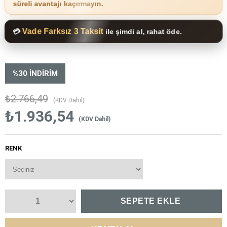
süreli avantajı kaçırmayın.
Vade Farksız 3 Taksit
💳
ile şimdi al, rahat öde.
%
30
İNDIRIM
₺2.766,49
(KDV Dahil)
₺1.936,54
(KDV Dahil)
RENK