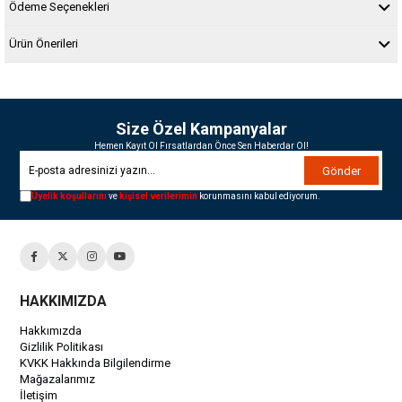
Ödeme Seçenekleri
Ürün Önerileri
Size Özel Kampanyalar
Hemen Kayıt Ol Fırsatlardan Önce Sen Haberdar Ol!
Gönder
Üyelik koşullarını
ve
kişisel verilerimin
korunmasını kabul ediyorum.
HAKKIMIZDA
Hakkımızda
Gizlilik Politikası
KVKK Hakkında Bilgilendirme
Mağazalarımız
İletişim