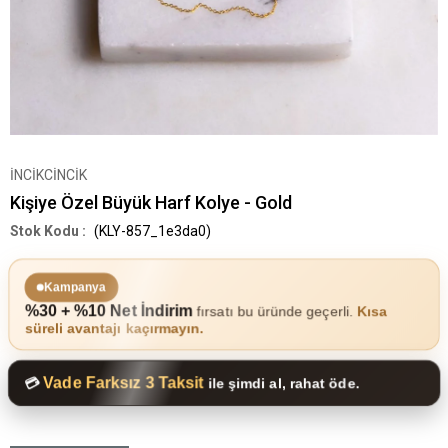
İNCİKCİNCİK
Kişiye Özel Büyük Harf Kolye - Gold
(KLY-857_1e3da0)
Kampanya
%30 + %10 Net İndirim
fırsatı bu üründe geçerli.
Kısa
süreli avantajı kaçırmayın.
Vade Farksız 3 Taksit
💳
ile şimdi al, rahat öde.