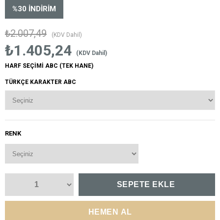
%
30
İNDIRIM
₺2.007,49
(KDV Dahil)
₺1.405,24
(KDV Dahil)
HARF SEÇİMİ ABC (TEK HANE)
TÜRKÇE KARAKTER ABC
RENK