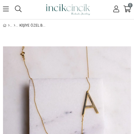
0
KIŞIYE ÖZEL BÜYÜK HARF KOLYE - GOLD