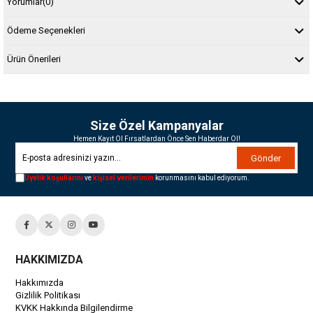
Yorumlar
(0)
Ödeme Seçenekleri
Ürün Önerileri
Size Özel Kampanyalar
Hemen Kayıt Ol Fırsatlardan Önce Sen Haberdar Ol!
Gönder
Üyelik koşullarını
ve
kişisel verilerimin
korunmasını kabul ediyorum.
HAKKIMIZDA
Hakkımızda
Gizlilik Politikası
KVKK Hakkında Bilgilendirme