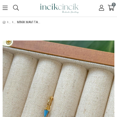
0
MINIK MAVI TAŞLI KÜPE - ÇIFT - 925 AYAR GÜMÜŞ