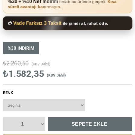
%30 + %10 Net İndirim
fırsatı bu üründe geçerli.
Kısa
süreli avantajı kaçırmayın.
Vade Farksız 3 Taksit
💳
ile şimdi al, rahat öde.
%
30
İNDIRIM
₺2.260,50
(KDV Dahil)
₺1.582,35
(KDV Dahil)
RENK