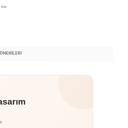
 Ver
ÖNERILERI
asarım
te