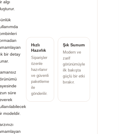
ir algı
luşturur.
ünlük
ullanımda
ombinleri
ormadan
Hızlı
Şık Sunum
amamlayan
Hazırlık
Modern ve
ık bir detay
Siparişler
zarif
unar.
özenle
görünümüyle
hazırlanır
ilk bakışta
amansız
ve güvenli
güçlü bir etki
örünümü
paketleme
bırakır.
ayesinde
ile
zun süre
gönderilir.
everek
ullanılabilecek
ir modeldir.
arzınızı
amamlayan