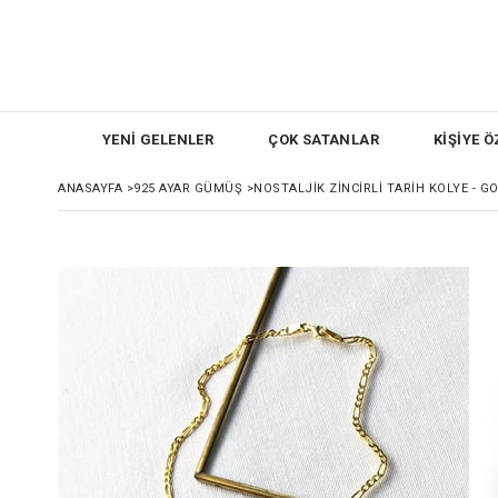
YENİ GELENLER
ÇOK SATANLAR
KİŞİYE Ö
ANASAYFA
>
925 AYAR GÜMÜŞ
>
NOSTALJIK ZINCIRLI TARIH KOLYE - G