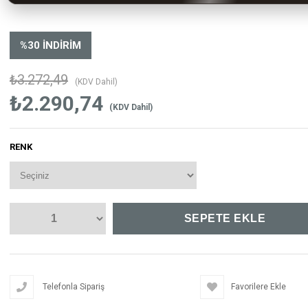
%
30
İNDIRIM
₺3.272,49
(KDV Dahil)
₺2.290,74
(KDV Dahil)
RENK
Telefonla Sipariş
Favorilere Ekle