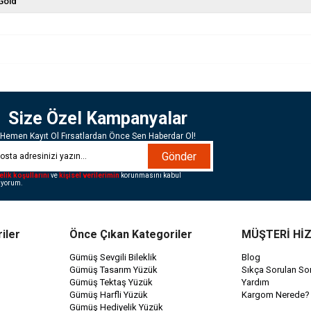
Gold
Size Özel Kampanyalar
Hemen Kayıt Ol Fırsatlardan Önce Sen Haberdar Ol!
Gönder
elik koşullarını
ve
kişisel verilerimin
korunmasını kabul
iyorum.
iler
Önce Çıkan Kategoriler
MÜŞTERİ Hİ
Gümüş Sevgili Bileklik
Blog
Gümüş Tasarım Yüzük
Sıkça Sorulan Sor
Gümüş Tektaş Yüzük
Yardım
Gümüş Harfli Yüzük
Kargom Nerede?
Gümüş Hediyelik Yüzük