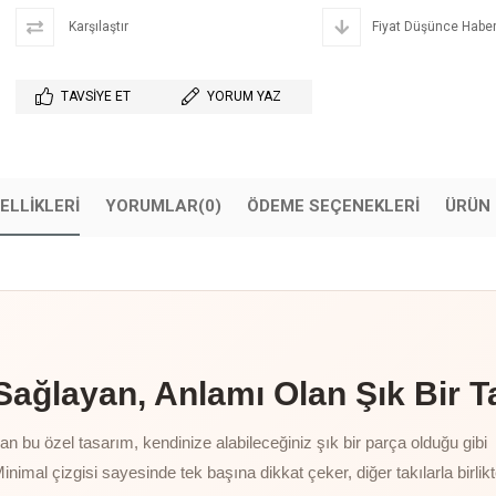
Karşılaştır
Fiyat Düşünce Haber
TAVSIYE ET
YORUM YAZ
ELLIKLERI
YORUMLAR
(0)
ÖDEME SEÇENEKLERI
ÜRÜN 
ğlayan, Anlamı Olan Şık Bir T
 bu özel tasarım, kendinize alabileceğiniz şık bir parça olduğu gibi
Minimal çizgisi sayesinde tek başına dikkat çeker, diğer takılarla birlik