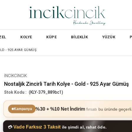
ZEL
KOLYE
KÜPE
BİLEKLİK
YÜZÜK
OLD - 925 AYAR GÜMÜŞ
İNCİKCİNCİK
Nostaljik Zincirli Tarih Kolye - Gold - 925 Ayar Gümüş
(KLY-379_889bc1)
%30 + %10 Net İndirim
fırsatı bu üründe geçerli
Kampanya
Vade Farksız 3 Taksit
💳
ile şimdi al, rahat öde.