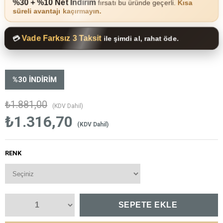
%30 + %10 Net İndirim
fırsatı bu üründe geçerli.
Kısa
süreli avantajı kaçırmayın.
Vade Farksız 3 Taksit
💳
ile şimdi al, rahat öde.
%
30
İNDIRIM
₺1.881,00
(KDV Dahil)
₺1.316,70
(KDV Dahil)
RENK