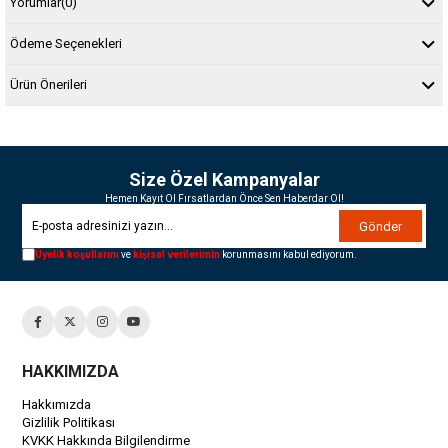
Yorumlar
(0)
Ödeme Seçenekleri
Ürün Önerileri
Size Özel Kampanyalar
Hemen Kayıt Ol Fırsatlardan Önce Sen Haberdar Ol!
Gönder
Üyelik koşullarını
ve
kişisel verilerimin
korunmasını kabul ediyorum.
HAKKIMIZDA
Hakkımızda
Gizlilik Politikası
KVKK Hakkında Bilgilendirme