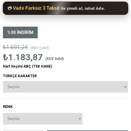
Vade Farksız 3 Taksit
💳
ile şimdi al, rahat öde.
%
30
İNDIRIM
₺1.691,24
(KDV Dahil)
₺1.183,87
(KDV Dahil)
Harf Seçimi ABÇ (TEK HANE)
TÜRKÇE KARAKTER
RENK