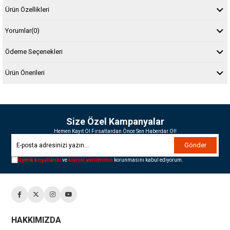
Ürün Özellikleri
Yorumlar
(0)
Ödeme Seçenekleri
Ürün Önerileri
Size Özel Kampanyalar
Hemen Kayıt Ol Fırsatlardan Önce Sen Haberdar Ol!
Gönder
Üyelik koşullarını
ve
kişisel verilerimin
korunmasını kabul ediyorum.
HAKKIMIZDA