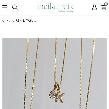
0
RENKLI TAŞLI MINIMAL HARF KOLYE - 925 AYAR GÜMÜŞ