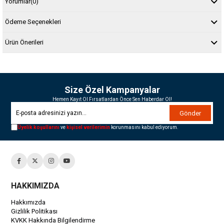
Yorumlar
(0)
Ödeme Seçenekleri
Ürün Önerileri
Size Özel Kampanyalar
Hemen Kayıt Ol Fırsatlardan Önce Sen Haberdar Ol!
Gönder
Üyelik koşullarını
ve
kişisel verilerimin
korunmasını kabul ediyorum.
HAKKIMIZDA
Hakkımızda
Gizlilik Politikası
KVKK Hakkında Bilgilendirme