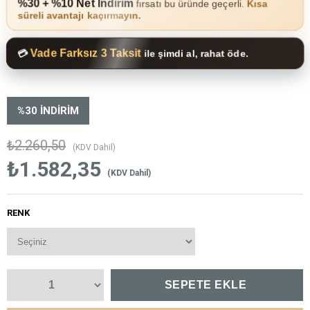
%30 + %10 Net İndirim
fırsatı bu üründe geçerli.
Kısa
süreli avantajı kaçırmayın.
Vade Farksız 3 Taksit
💳
ile şimdi al, rahat öde.
%
30
İNDIRIM
₺2.260,50
(KDV Dahil)
₺1.582,35
(KDV Dahil)
RENK