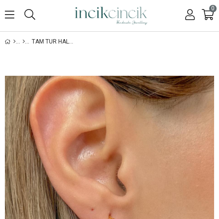
0
TAM TUR HALKA KÜPE - ÇIFT - 925 AYAR GÜMÜŞ